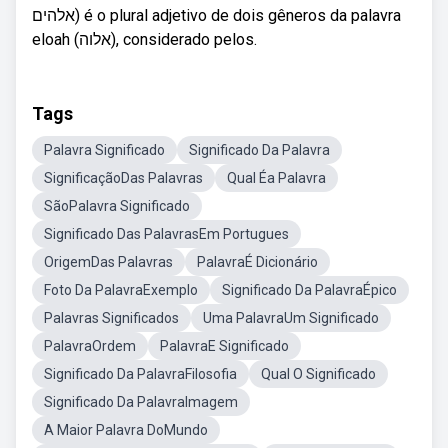
אלהים) é o plural adjetivo de dois gêneros da palavra
eloah (אלוה), considerado pelos.
Tags
Palavra Significado
Significado Da Palavra
SignificaçãoDas Palavras
Qual Éa Palavra
SãoPalavra Significado
Significado Das PalavrasEm Portugues
OrigemDas Palavras
PalavraÉ Dicionário
Foto Da PalavraExemplo
Significado Da PalavraÉpico
Palavras Significados
Uma PalavraUm Significado
PalavraOrdem
PalavraE Significado
Significado Da PalavraFilosofia
Qual O Significado
Significado Da PalavraImagem
A Maior Palavra DoMundo