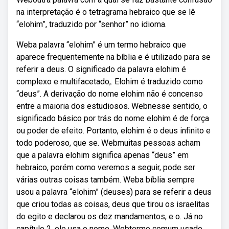
na interpretação é o tetragrama hebraico que se lê
“elohim”, traduzido por “senhor” no idioma.
Weba palavra “elohim” é um termo hebraico que
aparece frequentemente na bíblia e é utilizado para se
referir a deus. O significado da palavra elohim é
complexo e multifacetado,. Elohim é traduzido como
“deus”. A derivação do nome elohim não é concenso
entre a maioria dos estudiosos. Webnesse sentido, o
significado básico por trás do nome elohim é de força
ou poder de efeito. Portanto, elohim é o deus infinito e
todo poderoso, que se. Webmuitas pessoas acham
que a palavra elohim significa apenas “deus” em
hebraico, porém como veremos a seguir, pode ser
várias outras coisas também. Weba bíblia sempre
usou a palavra “elohim” (deuses) para se referir a deus
que criou todas as coisas, deus que tirou os israelitas
do egito e declarou os dez mandamentos, e o. Já no
capítulo 2, ele usa o nome. Webtermo comum usado