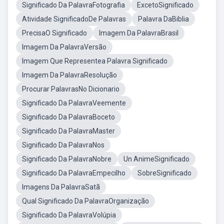
Significado Da PalavraFotografia
ExcetoSignificado
Atividade SignificadoDe Palavras
Palavra DaBiblia
PrecisaO Significado
Imagem Da PalavraBrasil
Imagem Da PalavraVersão
Imagem Que Representea Palavra Significado
Imagem Da PalavraResolução
Procurar PalavrasNo Dicionario
Significado Da PalavraVeemente
Significado Da PalavraBoceto
Significado Da PalavraMaster
Significado Da PalavraNos
Significado Da PalavraNobre
Un AnimeSignificado
Significado Da PalavraEmpecilho
SobreSignificado
Imagens Da PalavraSatã
Qual Significado Da PalavraOrganização
Significado Da PalavraVolúpia