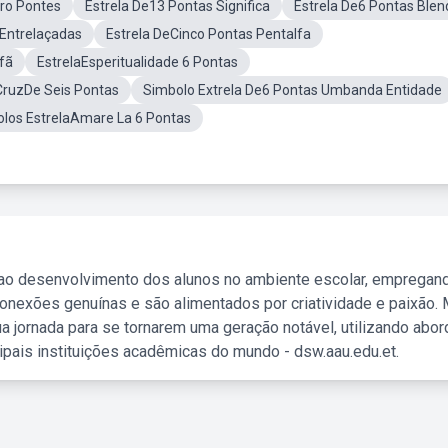
ro Pontes
Estrela De13 Pontas Significa
Estrela De6 Pontas Blen
Entrelaçadas
Estrela DeCinco Pontas Pentalfa
fã
EstrelaEsperitualidade 6 Pontas
CruzDe Seis Pontas
Simbolo Extrela De6 Pontas Umbanda Entidade
olos EstrelaAmare La 6 Pontas
 ao desenvolvimento dos alunos no ambiente escolar, empregan
nexões genuínas e são alimentados por criatividade e paixão. 
a jornada para se tornarem uma geração notável, utilizando abo
ipais instituições acadêmicas do mundo - dsw.aau.edu.et.