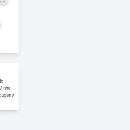
der
do
Minha
rdagens