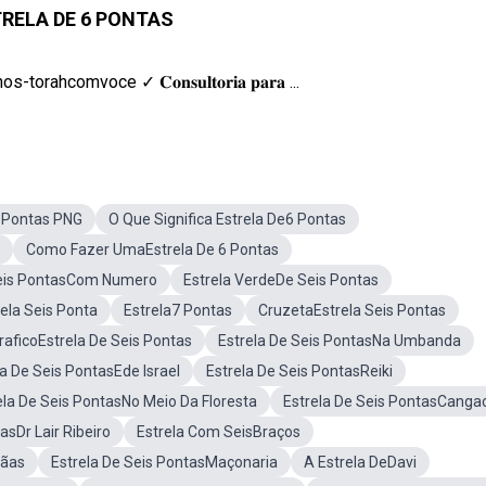
TRELA DE 6 PONTAS
torahcomvoce ✓ 𝐂𝐨𝐧𝐬𝐮𝐥𝐭𝐨𝐫𝐢𝐚 𝐩𝐚𝐫𝐚 ...
6 Pontas PNG
O Que Significa Estrela De6 Pontas
Como Fazer UmaEstrela De 6 Pontas
Seis PontasCom Numero
Estrela VerdeDe Seis Pontas
rela Seis Ponta
Estrela7 Pontas
CruzetaEstrela Seis Pontas
raficoEstrela De Seis Pontas
Estrela De Seis PontasNa Umbanda
la De Seis PontasEde Israel
Estrela De Seis PontasReiki
ela De Seis PontasNo Meio Da Floresta
Estrela De Seis PontasCanga
asDr Lair Ribeiro
Estrela Com SeisBraços
gãas
Estrela De Seis PontasMaçonaria
A Estrela DeDavi