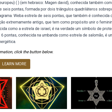
s europeu) ( ︎) (em hebraico: Magen david), conhecida também co
e seis pontas, formada por dois triângulos quadriláteros sobre
grama. Weba estrela de seis pontas, que também é conhecida
eção extremamente antigo, que tem como propósito unir o feminin
ida como a estrela de israel, é na verdade um símbolo de prot
 6 pontas, conhecida na umbanda como estrela de salomão, é u
nergética.
mation, click the button below.
LEARN MORE