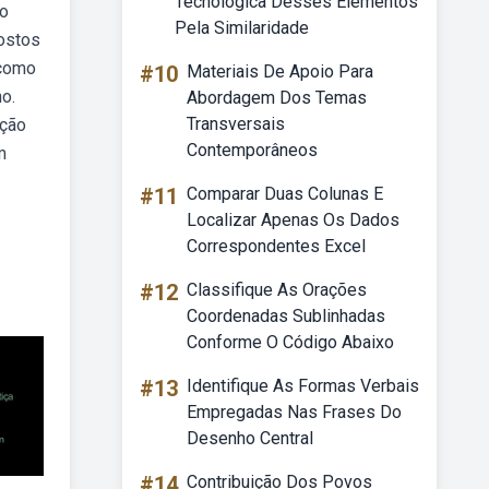
Tecnológica Desses Elementos
mo
Pela Similaridade
postos
 como
#10
Materiais De Apoio Para
o.
Abordagem Dos Temas
Transversais
eção
Contemporâneos
m
#11
Comparar Duas Colunas E
Localizar Apenas Os Dados
Correspondentes Excel
#12
Classifique As Orações
Coordenadas Sublinhadas
Conforme O Código Abaixo
#13
Identifique As Formas Verbais
Empregadas Nas Frases Do
Desenho Central
#14
Contribuição Dos Povos