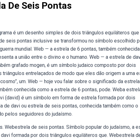
la De Seis Pontas
grama é um desenho simples de dois triângulos equiláteros que
de seis pontas inclusive se transformou no símbolo escolhido 
a guerra mundial. Web — a estrela de 6 pontas, também conhecida
enta a união entre o divino e o humano. Web — a estrela de dav
mbém grafado mogen, é um símbolo judaico composto por dois
s triângulos entrelaçados de modo que eles dão origem a uma e
ocosmo”, um. Web — hoje vou falar sobre o significado da estrela
também conhecida como a estrela de 6 pontas, pode. Weba estrel
 (david) é um símbolo em forma de estrela formada por dois
ela de davi ou estrela de seis pontas, conhecida também como o
do pelos seguidores do judaísmo.
s. Webestrela de seis pontas. Símbolo popular do judaísmo, a es
 davi formada por dois triângulos equiláteros que. Webestrela d