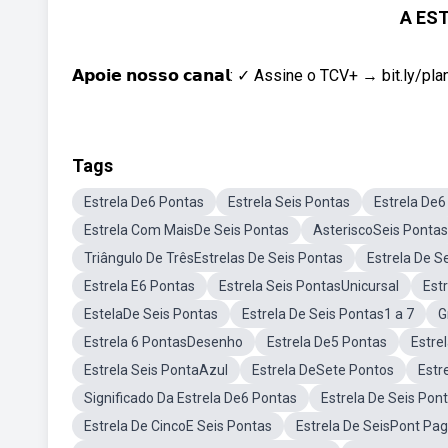
A ES
𝗔𝗽𝗼𝗶𝗲 𝗻𝗼𝘀𝘀𝗼 𝗰𝗮𝗻𝗮𝗹: ✓ Assine o TCV+ → bit.ly/planos-
Tags
Estrela De6 Pontas
Estrela Seis Pontas
Estrela De
Estrela Com MaisDe Seis Pontas
AsteriscoSeis Pontas
Triângulo De TrêsEstrelas De Seis Pontas
Estrela De 
Estrela E6 Pontas
Estrela Seis PontasUnicursal
Est
EstelaDe Seis Pontas
Estrela De Seis Pontas1 a 7
G
Estrela 6 PontasDesenho
Estrela De5 Pontas
Estre
Estrela Seis PontaAzul
Estrela DeSete Pontos
Estr
Significado Da Estrela De6 Pontas
Estrela De Seis Pont
Estrela De CincoE Seis Pontas
Estrela De SeisPont Pa