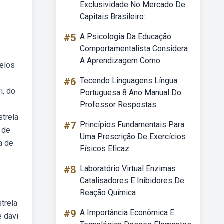
Exclusividade No Mercado De
Capitais Brasileiro:
#5
A Psicologia Da Educação
Comportamentalista Considera
A Aprendizagem Como
pelos
#6
Tecendo Linguagens Língua
i, do
Portuguesa 8 Ano Manual Do
Professor Respostas
strela
#7
Princípios Fundamentais Para
 de
Uma Prescrição De Exercícios
a de
Físicos Eficaz
#8
Laboratório Virtual Enzimas
Catalisadores E Inibidores De
Reação Química
trela
#9
A Importância Econômica E
e davi