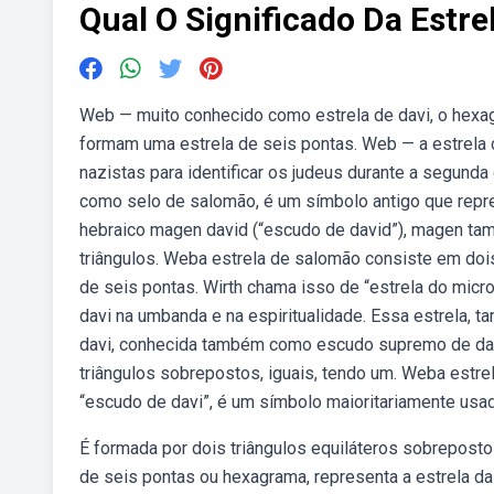
Qual O Significado Da Estre
Web — muito conhecido como estrela de davi, o hexa
formam uma estrela de seis pontas. Web — a estrela 
nazistas para identificar os judeus durante a segund
como selo de salomão, é um símbolo antigo que repres
hebraico magen david (“escudo de david”), magen ta
triângulos. Weba estrela de salomão consiste em doi
de seis pontas. Wirth chama isso de “estrela do micr
davi na umbanda e na espiritualidade. Essa estrela, 
davi, conhecida também como escudo supremo de davi
triângulos sobrepostos, iguais, tendo um. Weba estr
“escudo de davi”, é um símbolo maioritariamente usa
É formada por dois triângulos equiláteros sobreposto
de seis pontas ou hexagrama, representa a estrela da