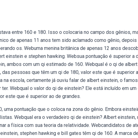
n
stava entre 160 e 180. Isso o colocaria no campo dos gênios, m
tânico de apenas 11 anos tem sido aclamado como gênio, depois
uperando os. Webuma menina britânica de apenas 12 anos descob
ert einstein e stephen hawking. Websua pontuação é superior a 
in, ambos com um qi estimado de 160. Webqual é o qi de albert
o, das pessoas que têm um qi de 180, valor este que é superior 
na escola, certamente já ouviu falar de albert einstein, o famo
 ter. Webqual o valor do qi de einstein? Ele está incluído em um
or este que é superior ao de grandes.
80, uma pontuação que o coloca na zona do gênio. Embora einstei
istas. Webqual era o verdadeiro qi de einstein? Albert einstein,
ar a física com sua teoria da relatividade. Webcandidatos de at
instein, stephen hawking e bill gates têm qi de 160. A marca d