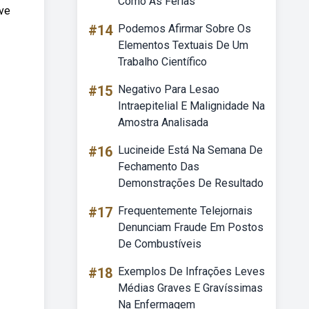
Como As Férias
eve
#14
Podemos Afirmar Sobre Os
Elementos Textuais De Um
Trabalho Científico
#15
Negativo Para Lesao
Intraepitelial E Malignidade Na
Amostra Analisada
#16
Lucineide Está Na Semana De
Fechamento Das
Demonstrações De Resultado
#17
Frequentemente Telejornais
Denunciam Fraude Em Postos
De Combustíveis
#18
Exemplos De Infrações Leves
Médias Graves E Gravíssimas
Na Enfermagem