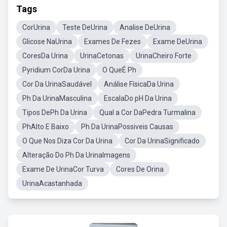
Tags
CorUrina
Teste DeUrina
Analise DeUrina
Glicose NaUrina
Exames De Fezes
Exame DeUrina
CoresDa Urina
UrinaCetonas
UrinaCheiro Forte
Pyridium CorDa Urina
O QueÉ Ph
Cor Da UrinaSaudável
Análise FísicaDa Urina
Ph Da UrinaMasculina
EscalaDo pH Da Urina
Tipos DePh Da Urina
Qual a Cor DaPedra Turmalina
PhAlto E Baixo
Ph Da UrinaPossiveis Causas
O Que Nos Diza Cor Da Urina
Cor Da UrinaSignificado
Alteração Do Ph Da UrinaImagens
Exame De UrinaCor Turva
Cores De Orina
UrinaAcastanhada