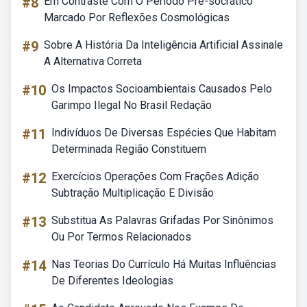
#8
Em Contraste Com O Período Pré-socrático
Marcado Por Reflexões Cosmológicas
#9
Sobre A História Da Inteligência Artificial Assinale
A Alternativa Correta
#10
Os Impactos Socioambientais Causados Pelo
Garimpo Ilegal No Brasil Redação
#11
Indivíduos De Diversas Espécies Que Habitam
Determinada Região Constituem
#12
Exercícios Operações Com Frações Adição
Subtração Multiplicação E Divisão
#13
Substitua As Palavras Grifadas Por Sinônimos
Ou Por Termos Relacionados
#14
Nas Teorias Do Currículo Há Muitas Influências
De Diferentes Ideologias