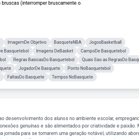
as bruscas (interromper bruscamente o.
s
ImagemDe Objetivo
BasqueteNBA
JogosBasketball
e Basquetebol
Imagens DeBasket
CampoDe Basquetebol
bol
Regras BasicasDo Basquetebol
Quais Sao as RegrasDo Basq
quete
JogadorDe Basquete
Ponto NoBasquetebol
FaltasDo Basquete
Tempos NoBasquete
 ao desenvolvimento dos alunos no ambiente escolar, empregan
nexões genuínas e são alimentados por criatividade e paixão. 
a jornada para se tornarem uma geração notável, utilizando abo