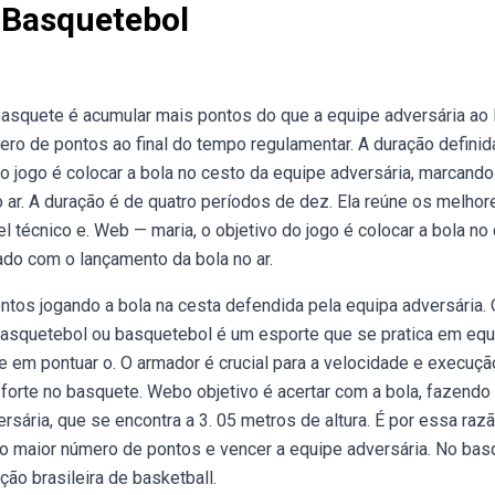
 Basquetebol
basquete é acumular mais pontos do que a equipe adversária ao
ero de pontos ao final do tempo regulamentar. A duração definid
o jogo é colocar a bola no cesto da equipe adversária, marcando
 ar. A duração é de quatro períodos de dez. Ela reúne os melhor
l técnico e. Web — maria, o objetivo do jogo é colocar a bola no
ado com o lançamento da bola no ar.
tos jogando a bola na cesta defendida pela equipa adversária. 
asquetebol ou basquetebol é um esporte que se pratica em eq
e em pontuar o. O armador é crucial para a velocidade e execuçã
 forte no basquete. Webo objetivo é acertar com a bola, fazend
rsária, que se encontra a 3. 05 metros de altura. É por essa raz
 o maior número de pontos e vencer a equipe adversária. No bas
ção brasileira de basketball.