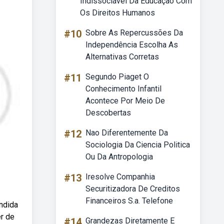
Indissociável Da Educação Com
Os Direitos Humanos
#10
Sobre As Repercussões Da
Independência Escolha As
Alternativas Corretas
#11
Segundo Piaget O
Conhecimento Infantil
Acontece Por Meio De
Descobertas
#12
Nao Diferentemente Da
Sociologia Da Ciencia Politica
Ou Da Antropologia
#13
Iresolve Companhia
Securitizadora De Creditos
Financeiros S.a. Telefone
ndida
r de
#14
Grandezas Diretamente E