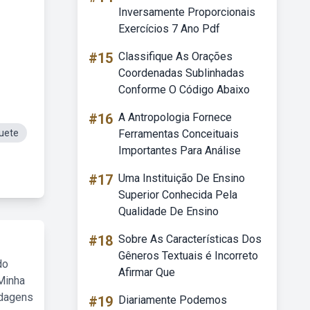
Inversamente Proporcionais
Exercícios 7 Ano Pdf
#15
Classifique As Orações
Coordenadas Sublinhadas
Conforme O Código Abaixo
#16
A Antropologia Fornece
uete
Ferramentas Conceituais
Importantes Para Análise
#17
Uma Instituição De Ensino
Superior Conhecida Pela
Qualidade De Ensino
#18
Sobre As Características Dos
Gêneros Textuais é Incorreto
do
Afirmar Que
Minha
rdagens
#19
Diariamente Podemos