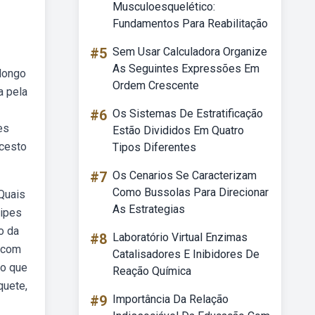
Musculoesquelético:
Fundamentos Para Reabilitação
#5
Sem Usar Calculadora Organize
As Seguintes Expressões Em
 longo
Ordem Crescente
a pela
#6
Os Sistemas De Estratificação
es
Estão Divididos Em Quatro
 cesto
Tipos Diferentes
#7
Os Cenarios Se Caracterizam
Como Bussolas Para Direcionar
Quais
As Estrategias
uipes
o da
#8
Laboratório Virtual Enzimas
o com
Catalisadores E Inibidores De
ão que
Reação Química
quete,
#9
Importância Da Relação