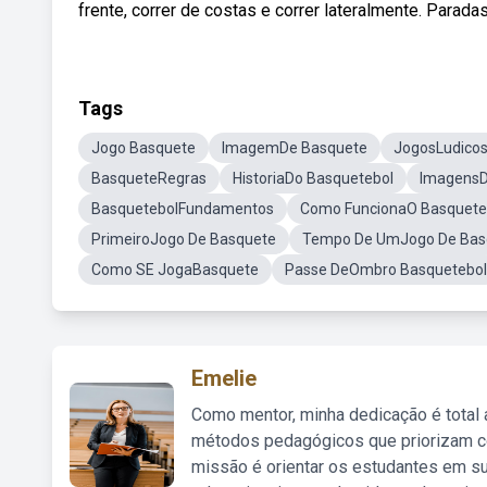
frente, correr de costas e correr lateralmente. Parad
Tags
Jogo Basquete
ImagemDe Basquete
JogosLudico
BasqueteRegras
HistoriaDo Basquetebol
ImagensD
BasquetebolFundamentos
Como FuncionaO Basquete
PrimeiroJogo De Basquete
Tempo De UmJogo De Bas
Como SE JogaBasquete
Passe DeOmbro Basquetebol
Emelie
Como mentor, minha dedicação é total
métodos pedagógicos que priorizam co
missão é orientar os estudantes em su