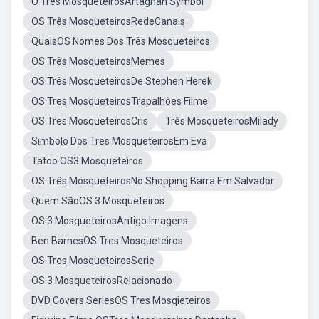
O Três MosqueteirosArtagnan Symbol
OS Três MosqueteirosRedeCanais
QuaisOS Nomes Dos Três Mosqueteiros
OS Três MosqueteirosMemes
OS Três MosqueteirosDe Stephen Herek
OS Tres MosqueteirosTrapalhões Filme
OS Tres MosqueteirosCris
Três MosqueteirosMilady
Simbolo Dos Tres MosqueteirosEm Eva
Tatoo OS3 Mosqueteiros
OS Três MosqueteirosNo Shopping Barra Em Salvador
Quem SãoOS 3 Mosqueteiros
OS 3 MosqueteirosAntigo Imagens
Ben BarnesOS Tres Mosqueteiros
OS Tres MosqueteirosSerie
OS 3 MosqueteirosRelacionado
DVD Covers SeriesOS Tres Mosqieteiros