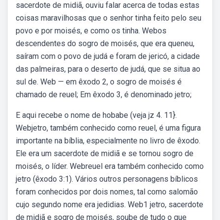
sacerdote de midiã, ouviu falar acerca de todas estas
coisas maravilhosas que o senhor tinha feito pelo seu
povo e por moisés, e como os tinha. Webos
descendentes do sogro de moisés, que era queneu,
saíram com o povo de judá e foram de jericó, a cidade
das palmeiras, para o deserto de judá, que se situa ao
sul de. Web — em êxodo 2, o sogro de moisés é
chamado de reuel; Em êxodo 3, é denominado jetro;
E aqui recebe o nome de hobabe (veja jz 4. 11}.
Webjetro, também conhecido como reuel, é uma figura
importante na bíblia, especialmente no livro de êxodo.
Ele era um sacerdote de midiã e se tornou sogro de
moisés, o líder. Webreuel era também conhecido como
jetro (êxodo 3:1). Vários outros personagens bíblicos
foram conhecidos por dois nomes, tal como salomão
cujo segundo nome era jedidias. Web1 jetro, sacerdote
de midiã e sogro de moisés, soube de tudo o que