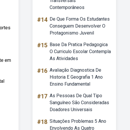
Transversais
Contemporâneos
#14
De Que Forma Os Estudantes
Conseguem Desenvolver O
ortes
Protagonismo Juvenil
#15
Base Da Pratica Pedagogica
O Curriculo Escolar Contempla
As Atividades
rte em
#16
Avaliação Diagnostica De
Historia E Geografia 1 Ano
tal
Ensino Fundamental
#17
As Pessoas De Qual Tipo
Sanguíneo São Consideradas
Doadores Universais
#18
Situações Problemas 5 Ano
Envolvendo As Quatro