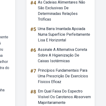
#4
As Cadeias Alimentares Não
São Exclusivas De
Determinadas Relações
Tróficas
#5
Uma Barra Imantada Apoiada
Numa Superfície Perfeitamente
mente
Lisa E Horizontal
á
ou
#6
Assinale A Alternativa Correta
Sobre A Higienização De
na
Caixas Isotérmicas
elhor
tra do
#7
Princípios Fundamentais Para
Uma Prescrição De Exercícios
Físicos Eficaz
nha
#8
Em Qual Faixa Do Espectro
Visível Os Carotenos Absorvem
Majoritariamente