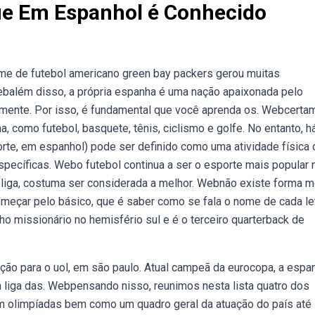
ue Em Espanhol é Conhecido
time de futebol americano green bay packers gerou muitas
ebalém disso, a própria espanha é uma nação apaixonada pelo
lmente. Por isso, é fundamental que você aprenda os. Webcerta
 como futebol, basquete, tênis, ciclismo e golfe. No entanto, h
rte, em espanhol) pode ser definido como uma atividade física 
specíficas. Webo futebol continua a ser o esporte mais popular 
 liga, costuma ser considerada a melhor. Webnão existe forma m
omeçar pelo básico, que é saber como se fala o nome de cada le
ho missionário no hemisfério sul e é o terceiro quarterback de
ção para o uol, em são paulo. Atual campeã da eurocopa, a espa
da liga das. Webpensando nisso, reunimos nesta lista quatro dos
em olimpíadas bem como um quadro geral da atuação do país até