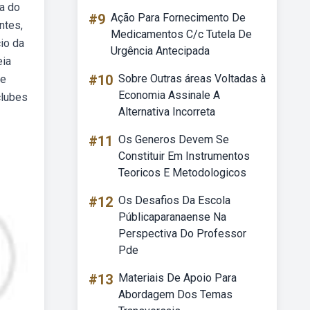
da do
#9
Ação Para Fornecimento De
ntes,
Medicamentos C/c Tutela De
io da
Urgência Antecipada
eia
#10
Sobre Outras áreas Voltadas à
se
Economia Assinale A
clubes
Alternativa Incorreta
#11
Os Generos Devem Se
Constituir Em Instrumentos
Teoricos E Metodologicos
#12
Os Desafios Da Escola
Públicaparanaense Na
Perspectiva Do Professor
Pde
#13
Materiais De Apoio Para
Abordagem Dos Temas