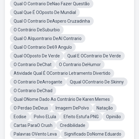
Qual O Contrario DeNao Fazer Questão
Qual Que É OOposto De Mundial
Qual O Contrario DeAspero Cruzadinha
O Contrário DeSuburbio
Qual O Alquontrario DeAl Contrario
Qual O Contrario De69 Angulo
Qual OOposto De Verde
Qual E OContrario De Verde
O Contrario DeChat
O Contrario DeHumor
Atividade Qual É OContrario Letramento Divertido
O Contrario DeArrogante
Qqual OContrario De Skinny
O Contrario DeChad
Qual ONome Dado Ao Contrário De Karen Memes
O Perdao DeDeus
Imagem DePolvo
Natação
Ecdise
Polvo ELula
Efeito Estufa PNG
Opinião
Cartas ParaO Crush
Credibilidade
Palavras OVento Leva
Significado DoNome Eduardo