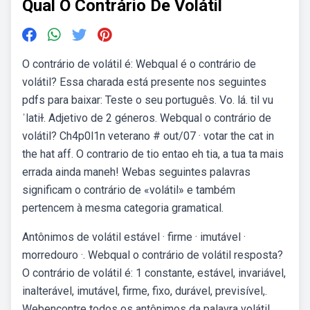
Qual O Contrário De Volátil
O contrário de volátil é: Webqual é o contrário de
volátil? Essa charada está presente nos seguintes
pdfs para baixar: Teste o seu português. Vo. lá. til vu
ˈlatiɫ. Adjetivo de 2 géneros. Webqual o contrário de
volátil? Ch4p0l1n veterano # out/07 · votar the cat in
the hat aff. O contrario de tio entao eh tia, a tua ta mais
errada ainda maneh! Webas seguintes palavras
significam o contrário de «volátil» e também
pertencem à mesma categoria gramatical.
Antônimos de volátil estável · firme · imutável ·
morredouro ·. Webqual o contrário de volátil resposta?
O contrário de volátil é: 1 constante, estável, invariável,
inalterável, imutável, firme, fixo, durável, previsível,.
Webencontre todos os antônimos da palavra volátil