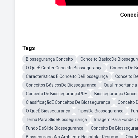
Concei
Tags
Biossegurança Conceito
Conceito BasicoDe Biossegu
O QueÉ Conter Conceito Biossegurança
Conceito De B
Caracteristicas E Conceito DeBiossegunça
Conceito D
Conceitos BásicosDe Biossegurança
Qual Importancia
Conceito De BiossegurançaPDF
Biossegurança Concei
ClassificaçãoE Conceitos De Biossegurança
Conceito 
O QueÉ Biossegurança
TiposDe Biossegurança
Fun
Tema Para SlideBiossegurança
Imagem Para FundeDe 
Fundo DeSlide Biossegurança
Conceito De Biossegura
BiossegurançaNo Ambiente Hospitalar Resumo
Objet