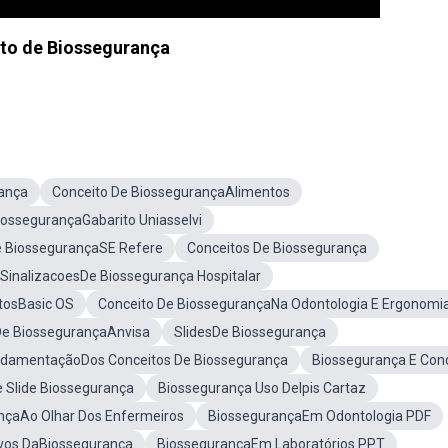
to de Biossegurança
rança
Conceito De BiossegurançaAlimentos
iossegurançaGabarito Uniasselvi
e BiossegurançaSE Refere
Conceitos De Biossegurança
 SinalizacoesDe Biossegurança Hospitalar
tosBasic OS
Conceito De BiossegurançaNa Odontologia E Ergonomi
De BiossegurançaAnvisa
SlidesDe Biossegurança
damentaçãoDos Conceitos De Biossegurança
Biossegurança E Con
Slide Biossegurança
Biossegurança Uso DeIpis Cartaz
nçaAo Olhar Dos Enfermeiros
BiossegurançaEm Odontologia PDF
ivos DaBiossegurança
BiossegurançaEm Laboratórios PPT