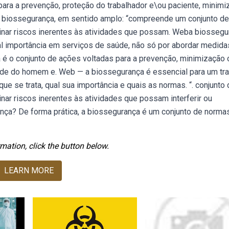
ara a prevenção, proteção do trabalhador e\ou paciente, minimi
a biossegurança, em sentido amplo: “compreende um conjunto de
liminar riscos inerentes às atividades que possam. Weba biosseg
l importância em serviços de saúde, não só por abordar medida
 é o conjunto de ações voltadas para a prevenção, minimização 
de do homem e. Web — a biossegurança é essencial para um tr
ue se trata, qual sua importância e quais as normas. “. conjunto
minar riscos inerentes às atividades que possam interferir ou
ça? De forma prática, a biossegurança é um conjunto de normas
mation, click the button below.
LEARN MORE