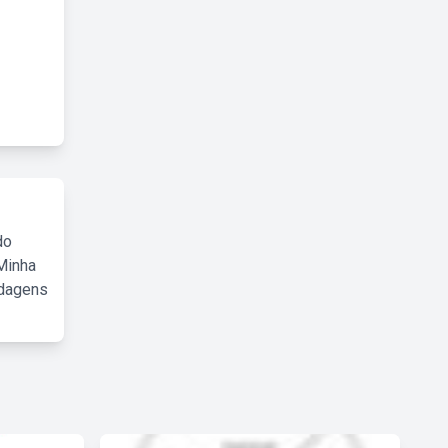
do
Minha
rdagens