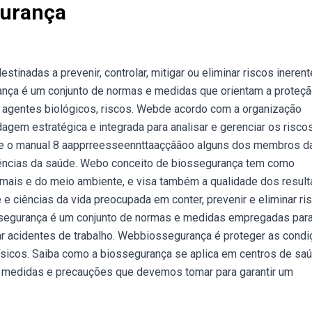
gurança
inadas a prevenir, controlar, mitigar ou eliminar riscos ineren
rança é um conjunto de normas e medidas que orientam a proteç
 agentes biológicos, riscos. Webde acordo com a organização
gem estratégica e integrada para analisar e gerenciar os risco
re o manual 8 aapprreesseennttaaççããoo alguns dos membros d
ciências da saúde. Webo conceito de biossegurança tem como
mais e do meio ambiente, e visa também a qualidade dos result
 ciências da vida preocupada em conter, prevenir e eliminar ri
ssegurança é um conjunto de normas e medidas empregadas par
tar acidentes de trabalho. Webbiossegurança é proteger as cond
ísicos. Saiba como a biossegurança se aplica em centros de saú
 medidas e precauções que devemos tomar para garantir um