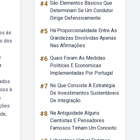
#4
São Elementos Básicos Que
Determinam Se Um Condutor
Dirige Defensivamente:
#5
Há Proporcionalidade Entre As
tes às
Grandezas Envolvidas Apenas
ão dos
Nas Afirmações:
s
#6
Quais Foram As Medidas
a
Politicas E Economicas
Implementadas Por Portugal
ados.
#7
No Que Consiste A Estratégia
scos à
De Investimentos Sustentáveis
a
De Integração
ições
#8
Na Antiguidade Alguns
de,.
Cientistas E Pensadores
Famosos Tinham Um Conceito