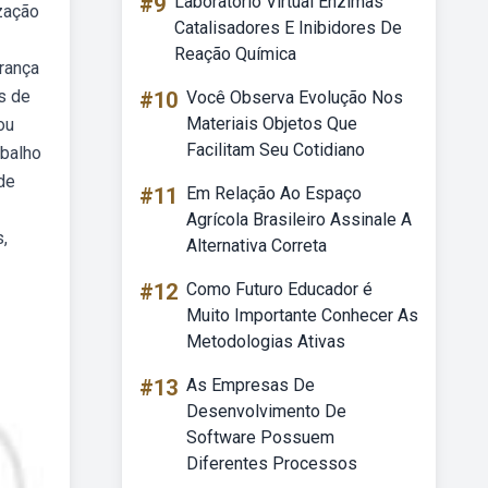
#9
Laboratório Virtual Enzimas
zação
Catalisadores E Inibidores De
Reação Química
urança
s de
#10
Você Observa Evolução Nos
Materiais Objetos Que
ou
Facilitam Seu Cotidiano
abalho
 de
#11
Em Relação Ao Espaço
Agrícola Brasileiro Assinale A
,
Alternativa Correta
#12
Como Futuro Educador é
Muito Importante Conhecer As
Metodologias Ativas
#13
As Empresas De
Desenvolvimento De
Software Possuem
Diferentes Processos