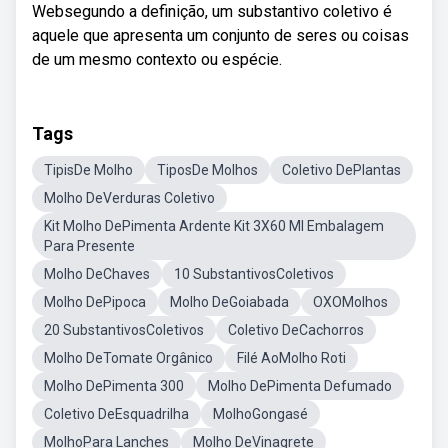
Websegundo a definição, um substantivo coletivo é
aquele que apresenta um conjunto de seres ou coisas
de um mesmo contexto ou espécie.
Tags
TipisDe Molho
TiposDe Molhos
Coletivo DePlantas
Molho DeVerduras Coletivo
Kit Molho DePimenta Ardente Kit 3X60 Ml Embalagem
Para Presente
Molho DeChaves
10 SubstantivosColetivos
Molho DePipoca
Molho DeGoiabada
OXOMolhos
20 SubstantivosColetivos
Coletivo DeCachorros
Molho DeTomate Orgânico
Filé AoMolho Roti
Molho DePimenta 300
Molho DePimenta Defumado
Coletivo DeEsquadrilha
MolhoGongasé
MolhoPara Lanches
Molho DeVinagrete