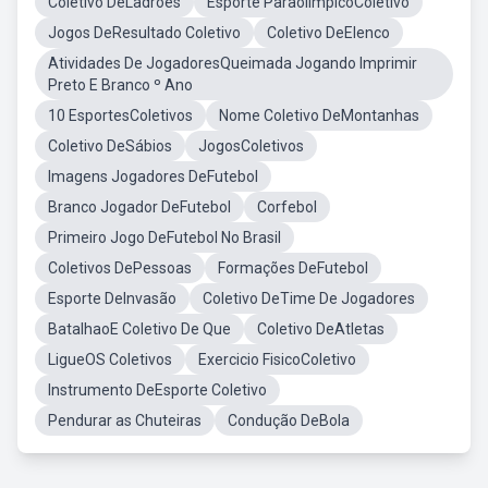
Coletivo DeLadroes
Esporte ParaolímpicoColetivo
Jogos DeResultado Coletivo
Coletivo DeElenco
Atividades De JogadoresQueimada Jogando Imprimir
Preto E Branco º Ano
10 EsportesColetivos
Nome Coletivo DeMontanhas
Coletivo DeSábios
JogosColetivos
Imagens Jogadores DeFutebol
Branco Jogador DeFutebol
Corfebol
Primeiro Jogo DeFutebol No Brasil
Coletivos DePessoas
Formações DeFutebol
Esporte DeInvasão
Coletivo DeTime De Jogadores
BatalhaoE Coletivo De Que
Coletivo DeAtletas
LigueOS Coletivos
Exercicio FisicoColetivo
Instrumento DeEsporte Coletivo
Pendurar as Chuteiras
Condução DeBola