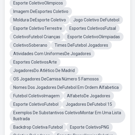
Esporte ColetivoOlimpicos
Imagem DeEsportes Coletivo
Moldura DeEsporte Coletivo
Jogo Coletivo DeFutebol
Esporte ColetivoTerrestre
Esportes ColetivosFutsal
ColetivoFutebol Crianças
Esporte ColetivoOlimpiadas
ColetivoSoberano
Times DeFutebol Jogadores
Atividades Com UniformesDe Jogadores
Esportes ColetivosArte
JogadoresDo Atlético De Madrid
OS Jogadores DeCamisa Número 5 Famosos
Nomes Dos Jogadores DeFutebol Em Ordem Alfabetica
Futebol ColetivoImagem
AlfabetoDe Jogadores
Esporte ColetivoFutebol
Jogadores DeFutebol 15
Exemplos De Substantivos ColetivoMontar Em Uma Lista
Ilustrada
Backdrop Coletiva Futebol
Esporte ColetivoPNG