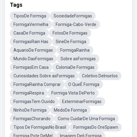
Tags
TiposDe Formiga
SociedadeFormigas
FormigaVermelha
Formiga-Cabo-Verde
CasaDe Formiga
FotosDe Formigas
FormigasRain Has
SineDe Formiga
AquarioDe Formigas
FormigaRainha
Mundo DasFormigas
Sobre asFormigas
FormigasEm Casa
ColoniaDe Formigas
Curiosidades Sobre asFormigas
Coletivo DeInsetos
FormigaRainha Comprar
O QueÉ Formiga
FormigaRespira
Formiga Vista DePerto
FormigasTem Ouvido
ExterminarFormigas
NinhoDe Formiga
MedoDe Formiga
FormigasChorando
Como CuidarDe Uma Formiga
Tipos De FormigasNo Brasil
FormigasDo OreSpawn
Formiga Pote DeMel
Imagem De6 Formiga