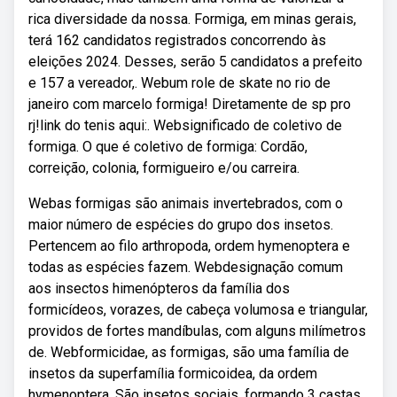
rica diversidade da nossa. Formiga, em minas gerais,
terá 162 candidatos registrados concorrendo às
eleições 2024. Desses, serão 5 candidatos a prefeito
e 157 a vereador,. Webum role de skate no rio de
janeiro com marcelo formiga! Diretamente de sp pro
rj!link do tenis aqui:. Websignificado de coletivo de
formiga. O que é coletivo de formiga: Cordão,
correição, colonia, formigueiro e/ou carreira.
Webas formigas são animais invertebrados, com o
maior número de espécies do grupo dos insetos.
Pertencem ao filo arthropoda, ordem hymenoptera e
todas as espécies fazem. Webdesignação comum
aos insectos himenópteros da família dos
formicídeos, vorazes, de cabeça volumosa e triangular,
providos de fortes mandíbulas, com alguns milímetros
de. Webformicidae, as formigas, são uma família de
insetos da superfamília formicoidea, da ordem
hymenoptera. São insetos sociais, formando 3 castas