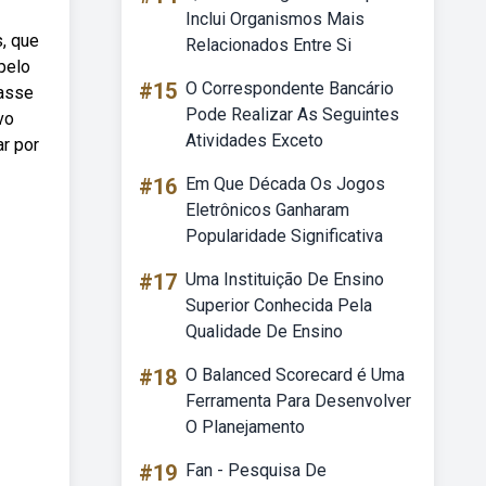
Inclui Organismos Mais
, que
Relacionados Entre Si
 pelo
#15
O Correspondente Bancário
lasse
Pode Realizar As Seguintes
vo
Atividades Exceto
r por
#16
Em Que Década Os Jogos
Eletrônicos Ganharam
Popularidade Significativa
#17
Uma Instituição De Ensino
Superior Conhecida Pela
Qualidade De Ensino
#18
O Balanced Scorecard é Uma
Ferramenta Para Desenvolver
O Planejamento
#19
Fan - Pesquisa De