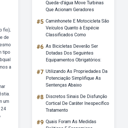
Queda-d'água Move Turbinas
Que Acionam Geradores
#5
Caminhonete E Motocicleta São
Veículos Quanto à Espécie
 fio);
Classificados Como
 e de
mesmo
#6
As Bicicletas Deverão Ser
 tipo
Dotadas Dos Seguintes
ebqual
Equipamentos Obrigatórios:
rmos a
#7
Utilizando As Propriedades Da
Potenciação Simplifique As
Sentenças Abaixo
nar
stia.
#8
Discretos Sinais De Disfunção
em um
Cortical De Caráter Inespecífico
 24
Tratamento
o
#9
Quais Foram As Medidas