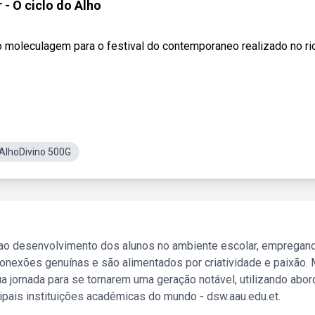
r - O ciclo do Alho
vo moleculagem para o festival do contemporaneo realizado no ri
AlhoDivino 500G
 ao desenvolvimento dos alunos no ambiente escolar, empregan
nexões genuínas e são alimentados por criatividade e paixão. 
a jornada para se tornarem uma geração notável, utilizando abo
ipais instituições acadêmicas do mundo - dsw.aau.edu.et.