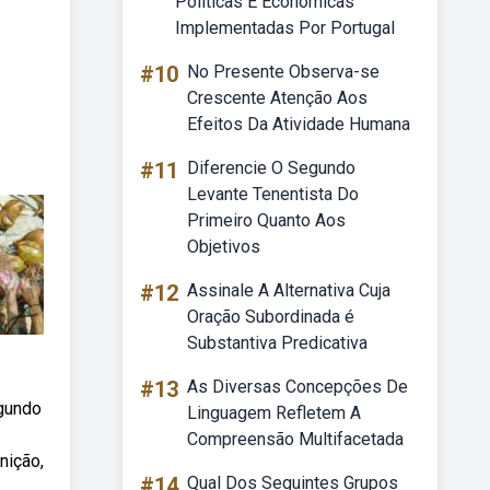
Politicas E Economicas
Implementadas Por Portugal
#10
No Presente Observa-se
Crescente Atenção Aos
Efeitos Da Atividade Humana
#11
Diferencie O Segundo
Levante Tenentista Do
Primeiro Quanto Aos
Objetivos
#12
Assinale A Alternativa Cuja
Oração Subordinada é
Substantiva Predicativa
#13
As Diversas Concepções De
egundo
Linguagem Refletem A
Compreensão Multifacetada
nição,
#14
Qual Dos Seguintes Grupos