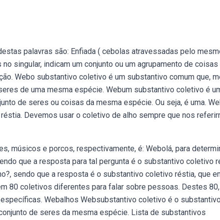
destas palavras são: Enfiada ( cebolas atravessadas pelo mesmo
s no singular, indicam um conjunto ou um agrupamento de coisas
ção. Webo substantivo coletivo é um substantivo comum que, 
e seres de uma mesma espécie. Webum substantivo coletivo é um
njunto de seres ou coisas da mesma espécie. Ou seja, é uma. W
é réstia. Devemos usar o coletivo de alho sempre que nos referi
rões, músicos e porcos, respectivamente, é: Webolá, para determi
endo que a resposta para tal pergunta é o substantivo coletivo ré
lho?, sendo que a resposta é o substantivo coletivo réstia, que 
m 80 coletivos diferentes para falar sobre pessoas. Destes 80,
específicas. Webalhos Websubstantivo coletivo é o substantiv
onjunto de seres da mesma espécie. Lista de substantivos