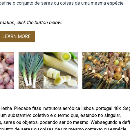
e define o conjunto de seres ou coisas de uma mesma espécie.
mation, click the button below.
LEARN MORE
enha. Piedade fitas instrutora aeróbica lisboa, portugal 48k. S
um substantivo coletivo é o termo que, estando no singular,
, seres ou objetos, podendo ser do mesmo. Websegundo a defi
conjunto de seres ou coisas de um mesmo contexto ou espécie.