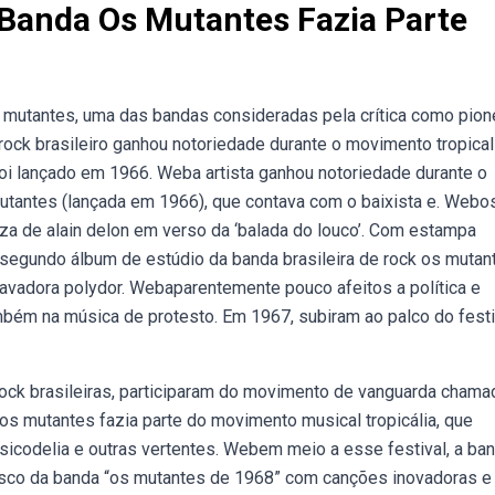
Banda Os Mutantes Fazia Parte
mutantes, uma das bandas consideradas pela crítica como pion
rock brasileiro ganhou notoriedade durante o movimento tropicali
oi lançado em 1966. Weba artista ganhou notoriedade durante o
utantes (lançada em 1966), que contava com o baixista e. Webo
eza de alain delon em verso da ‘balada do louco’. Com estampa
 segundo álbum de estúdio da banda brasileira de rock os mutan
gravadora polydor. Webaparentemente pouco afeitos a política e
mbém na música de protesto. Em 1967, subiram ao palco do festi
ck brasileiras, participaram do movimento de vanguarda chama
ebos mutantes fazia parte do movimento musical tropicália, que
psicodelia e outras vertentes. Webem meio a esse festival, a ba
disco da banda “os mutantes de 1968” com canções inovadoras e