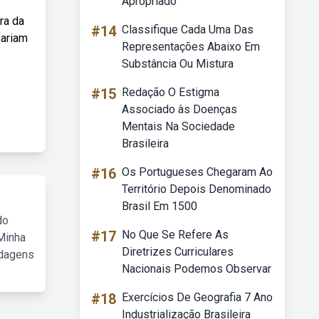
Apropriado
ra da
#14
Classifique Cada Uma Das
sariam
Representações Abaixo Em
Substância Ou Mistura
#15
Redação O Estigma
Associado às Doenças
Mentais Na Sociedade
Brasileira
#16
Os Portugueses Chegaram Ao
Território Depois Denominado
Brasil Em 1500
do
#17
No Que Se Refere As
Minha
Diretrizes Curriculares
rdagens
Nacionais Podemos Observar
#18
Exercícios De Geografia 7 Ano
Industrialização Brasileira