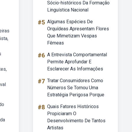
Sócio-históricos Da Formação
Linguística Nacional
#5
Algumas Espécies De
Orquídeas Apresentam Flores
eiras
Que Mimetizam Vespas
sta,
Fêmeas
s
#6
A Entrevista Comportamental
Permite Aprofundar E
Esclarecer As Informações
tes,
#7
Tratar Consumidores Como
val
Números Se Tornou Uma
Estratégia Perigosa Porque
do
#8
Quais Fatores Históricos
Propiciaram O
nda
Desenvolvimento De Tantos
Artistas