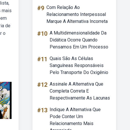
ista,
#9
Com Relação Ao
s mais
Relacionamento Interpessoal
a em
Marque A Alternativa Incorreta
ria de
#10
A Multidimensionalidade Da
r o
Didática Ocorre Quando
Pensamos Em Um Processo
#11
Quais São As Células
Sanguíneas Responsáveis
Pelo Transporte Do Oxigênio
#12
Assinale A Alternativa Que
Completa Correta E
Respectivamente As Lacunas
#13
Indique A Alternativa Que
Pode Conter Um
Relacionamento Mais