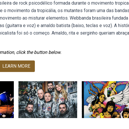
leira de rock psicodélico formada durante o movimento tropical
te o movimento da tropicália, os mutantes foram uma das banda
o movimento ao misturar elementos. Webbanda brasileira fundad
as (guitarra e voz) e arnaldo batista (baixo, teclas e voz). A histó
alista foi só o começo. Arnaldo, rita e serginho queriam abraça
mation, click the button below.
LEARN MORE