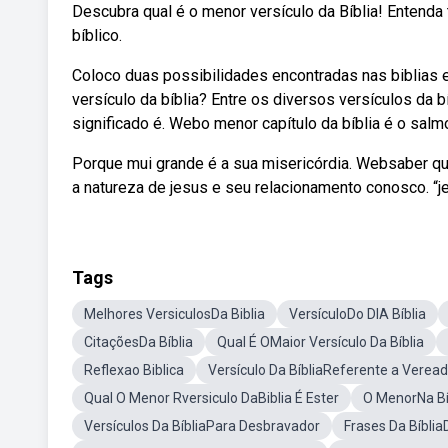
Descubra qual é o menor versículo da Bíblia! Entenda
bíblico.
Coloco duas possibilidades encontradas nas biblias e
versículo da bíblia? Entre os diversos versículos da b
significado é. Webo menor capítulo da bíblia é o sal
Porque mui grande é a sua misericórdia. Websaber qua
a natureza de jesus e seu relacionamento conosco. “j
Tags
Melhores VersiculosDa Biblia
VersículoDo DIA Bíblia
CitaçõesDa Bíblia
Qual É OMaior Versículo Da Bíblia
Reflexao Biblica
Versículo Da BíbliaReferente a Verea
Qual O Menor Rversiculo DaBiblia É Ester
O MenorNa Bí
Versículos Da BíbliaPara Desbravador
Frases Da Bíblia