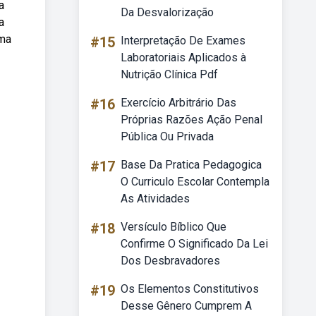
a
Da Desvalorização
a
uma
#15
Interpretação De Exames
Laboratoriais Aplicados à
Nutrição Clínica Pdf
#16
Exercício Arbitrário Das
Próprias Razões Ação Penal
Pública Ou Privada
#17
Base Da Pratica Pedagogica
O Curriculo Escolar Contempla
As Atividades
#18
Versículo Bíblico Que
Confirme O Significado Da Lei
Dos Desbravadores
#19
Os Elementos Constitutivos
Desse Gênero Cumprem A