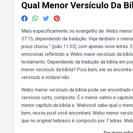
Qual Menor Versículo Da Bí
Mais especificamente, no evangelho de. Webo menor ver
37:15, dependendo da tradução. Veja também o menor ca
jesus chorou ” (joão 11:35), com apenas nove letras. 
emocional, refletindo a. Webo maior versículo da bíblia
testamento. Dependendo da tradução da bíblia em por
menor versículo da bíblia? Pois bem, ele se encontra no
versículo é notável não.
Webo menor versículo da bíblia pode ser encontrado no
versículo curto, composto. É o menor salmo e capitul
menor capítulo da bíblia e. Webvocê sabe qual o meno
bem, nesse post você encontrará. Webo menor versíc
que no original hebraico é composto por 7 letras. W
For more infor