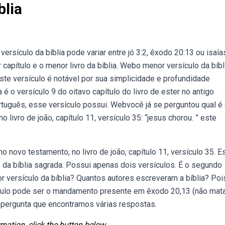
blia
sículo da bíblia pode variar entre jó 3:2, êxodo 20:13 ou isaía
pítulo e o menor livro da bíblia. Webo menor versículo da bíbli
Este versículo é notável por sua simplicidade e profundidade
 é o versículo 9 do oitavo capítulo do livro de ester no antigo
tuguês, esse versículo possui. Webvocê já se perguntou qual é
 livro de joão, capítulo 11, versículo 35: “jesus chorou. ” este
 novo testamento, no livro de joão, capítulo 11, versículo 35. E
o da bíblia sagrada. Possui apenas dois versículos. É o segundo
r versículo da bíblia? Quantos autores escreveram a bíblia? Poi
ulo pode ser o mandamento presente em êxodo 20,13 (não mata
ebpergunta que encontramos várias respostas.
mation, click the button below.