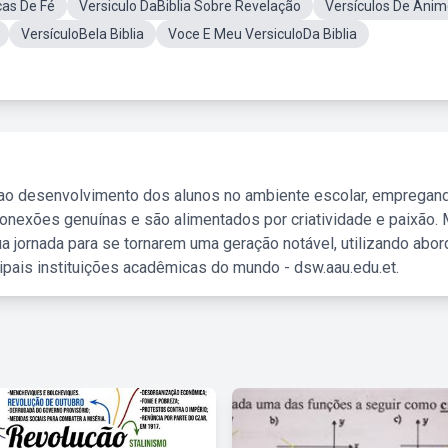
cas De Fé
Versiculo DaBiblia Sobre Revelação
Versículos De Âni
VersículoBela Biblia
Voce E Meu VersiculoDa Biblia
 ao desenvolvimento dos alunos no ambiente escolar, empregan
nexões genuínas e são alimentados por criatividade e paixão. 
a jornada para se tornarem uma geração notável, utilizando abo
ipais instituições acadêmicas do mundo - dsw.aau.edu.et.