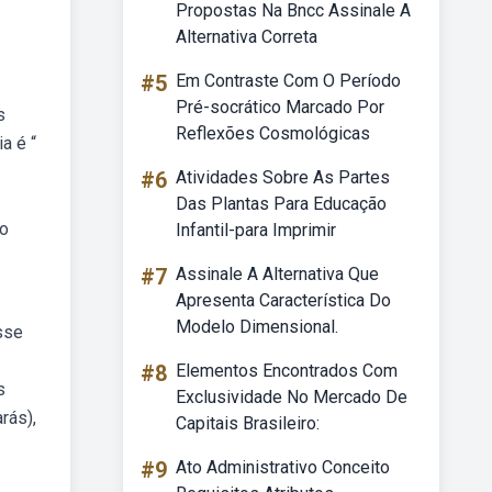
Propostas Na Bncc Assinale A
Alternativa Correta
#5
Em Contraste Com O Período
Pré-socrático Marcado Por
s
Reflexões Cosmológicas
a é “
#6
Atividades Sobre As Partes
Das Plantas Para Educação
 o
Infantil-para Imprimir
#7
Assinale A Alternativa Que
Apresenta Característica Do
Modelo Dimensional.
sse
#8
Elementos Encontrados Com
s
Exclusividade No Mercado De
rás),
Capitais Brasileiro:
#9
Ato Administrativo Conceito