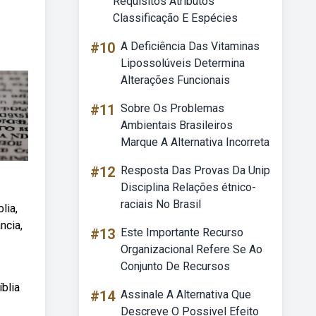
Requisitos Atributos
Classificação E Espécies
#10
A Deficiência Das Vitaminas
Lipossolúveis Determina
Alterações Funcionais
#11
Sobre Os Problemas
Ambientais Brasileiros
Marque A Alternativa Incorreta
#12
Resposta Das Provas Da Unip
Disciplina Relações étnico-
raciais No Brasil
lia,
ncia,
#13
Este Importante Recurso
Organizacional Refere Se Ao
Conjunto De Recursos
blia
#14
Assinale A Alternativa Que
Descreve O Possivel Efeito