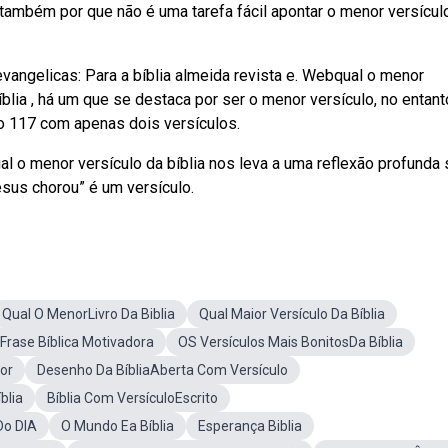
 também por que não é uma tarefa fácil apontar o menor versícul
vangelicas: Para a bíblia almeida revista e. Webqual o menor
íblia , há um que se destaca por ser o menor versículo, no entant
mo 117 com apenas dois versículos.
l o menor versículo da bíblia nos leva a uma reflexão profunda
esus chorou” é um versículo.
Qual O MenorLivro Da Biblia
Qual Maior Versículo Da Bíblia
Frase Bíblica Motivadora
OS Versículos Mais BonitosDa Bíblia
dor
Desenho Da BíbliaAberta Com Versículo
blia
Bíblia Com VersículoEscrito
Do DIA
O Mundo Ea Bíblia
Esperança Biblia