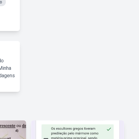
mo
do
Minha
rdagens