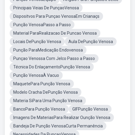
Principais Veias De PunçaoVenosa
Dispositvos Para Punçao VenosaEm Crianaçs
Punção VenosaPasso a Passo
Material ParaRealizacao De Puncao Venosa
Locais DePunção Venosa
Aula DePunção Venosa
Punção ParaMedicação Endovenosa
Punçao Venossa Com Jelco Passo a Passo
Técnica Do EnlaçamentoPunção Venosa
Punção VenosaÀ Vacuo
MaquetePara Punção Venosa
Modelo Cracha DePunção Venosa
Materia SiPara Uma Punção Venosa
BancoPara Punção Venosa
GIFPunção Venosa
Imagens De MateriasPara Realizar Ounção Venosa
Bandeja De Punção VenosaCurta Permanência
Necessidades Da PuncaoVenosa