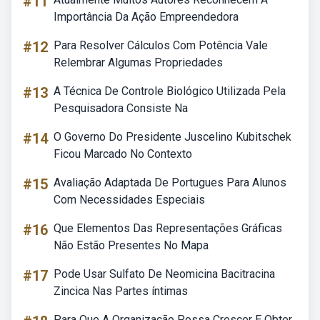
#11
Importância Da Ação Empreendedora
#12
Para Resolver Cálculos Com Potência Vale
Relembrar Algumas Propriedades
#13
A Técnica De Controle Biológico Utilizada Pela
Pesquisadora Consiste Na
#14
O Governo Do Presidente Juscelino Kubitschek
Ficou Marcado No Contexto
#15
Avaliação Adaptada De Portugues Para Alunos
Com Necessidades Especiais
#16
Que Elementos Das Representações Gráficas
Não Estão Presentes No Mapa
#17
Pode Usar Sulfato De Neomicina Bacitracina
Zincica Nas Partes íntimas
Para Que A Organização Possa Crescer E Obter