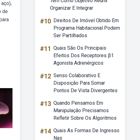
Tem Como Objetivo Reunir
 aço),
Organizar E Integrar
o de
para
#10
Direitos De Imóvel Obtido Em
Programa Habitacional Podem
Ser Partilhados
o
#11
Quais São Os Principais
Efeitos Dos Receptores β1
Agonista Adrenérgicos
#12
Senso Colaborativo E
Disposição Para Somar
Pontos De Vista Divergentes
#13
Quando Pensamos Em
Manipulação Precisamos
Refletir Sobre Os Algoritmos
#14
Quais As Formas De Ingresso
Nas