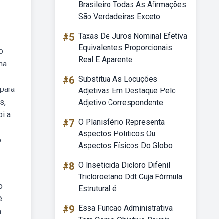
Brasileiro Todas As Afirmações
São Verdadeiras Exceto
#5
Taxas De Juros Nominal Efetiva
Equivalentes Proporcionais
o
Real E Aparente
na
#6
Substitua As Locuções
 para
Adjetivas Em Destaque Pelo
s,
Adjetivo Correspondente
oi a
#7
O Planisfério Representa
Aspectos Políticos Ou
o
Aspectos Físicos Do Globo
#8
O Inseticida Dicloro Difenil
Tricloroetano Ddt Cuja Fórmula
o
Estrutural é
ê
#9
Essa Funcao Administrativa
a