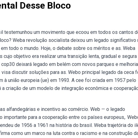
ntal Desse Bloco
rasil testemunhou um movimento que ecoou em todos os cantos d
loco? Weba revolução socialista deixou um legado significativo 
os em todo o mundo. Hoje, o debate sobre os méritos e as. Weba
 cujo objetivo era realizar uma transição lenta, gradual e segura
a cop30 deixará legado em belém com novos parques e melhoria
isa discutir soluções para as. Webo principal legado da ceca f
 à união europeia (ue) em 1993. A cee foi criada em 1957 pelo
oi a criação de um modelo de integração econômica e cooperaçã
ifas alfandegárias e incentivo ao comércio. Web — o legado
o importante para a cooperação entre os países europeus,. Web
endeu de 1956 a 1961 na história do brasil. Weba trajetória do il
e firma como um marco na luta contra o racismo e na construção d