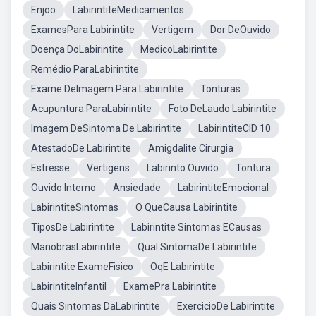
Enjoo
LabirintiteMedicamentos
ExamesPara Labirintite
Vertigem
Dor DeOuvido
Doença DoLabirintite
MedicoLabirintite
Remédio ParaLabirintite
Exame DeImagem Para Labirintite
Tonturas
Acupuntura ParaLabirintite
Foto DeLaudo Labirintite
Imagem DeSintoma De Labirintite
LabirintiteCID 10
AtestadoDe Labirintite
Amigdalite Cirurgia
Estresse
Vertigens
Labirinto Ouvido
Tontura
Ouvido Interno
Ansiedade
LabirintiteEmocional
LabirintiteSintomas
O QueCausa Labirintite
TiposDe Labirintite
Labirintite Sintomas ECausas
ManobrasLabirintite
Qual SintomaDe Labirintite
Labirintite ExameFisico
OqE Labirintite
LabirintiteInfantil
ExamePra Labirintite
Quais Sintomas DaLabirintite
ExercicioDe Labirintite