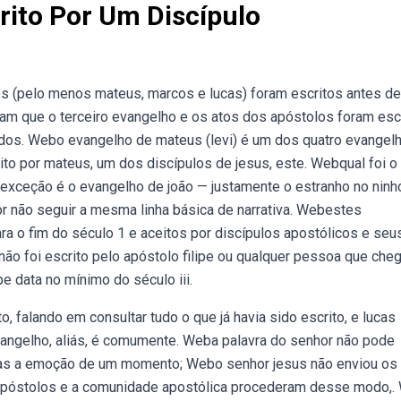
rito Por Um Discípulo
s (pelo menos mateus, marcos e lucas) foram escritos antes de
am que o terceiro evangelho e os atos dos apóstolos foram esc
 dos. Webo evangelho de mateus (levi) é um dos quatro evangel
ito por mateus, um dos discípulos de jesus, este. Webqual foi o
a exceção é o evangelho de joão — justamente o estranho no ninh
or não seguir a mesma linha básica de narrativa. Webestes
a o fim do século 1 e aceitos por discípulos apostólicos e seu
ão foi escrito pelo apóstolo filipe ou qualquer pessoa que che
pe data no mínimo do século iii.
, falando em consultar tudo o que já havia sido escrito, e lucas
vangelho, aliás, é comumente. Weba palavra do senhor não pode
enas a emoção de um momento; Webo senhor jesus não enviou os
s apóstolos e a comunidade apostólica procederam desse modo,