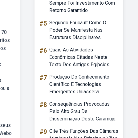
Sempre Foi Investimento Com
Retorno Garantido
#5
Segundo Foucault Como O
Poder Se Manifesta Nas
 70
Estruturas Disciplinares
ritos
hos
#6
Quais As Atividades
Econômicas Citadas Neste
o
Texto Dos Antigos Egípcios
#7
Produção Do Conhecimento
s
Científico E Tecnologias
gou a
Emergentes Uniasselvi
#8
Consequências Provocadas
Pelo Alto Grau De
Disseminação Deste Caramujo.
 seus
#9
Cite Três Funções Das Câmaras
. Webo