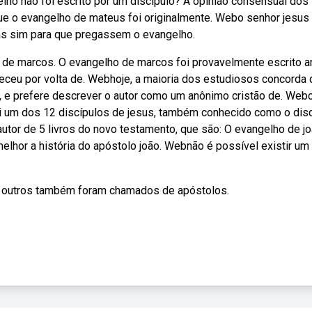
lho não foi escrito por um discípulo? A opinião consensual dos
 o evangelho de mateus foi originalmente. Webo senhor jesus
as sim para que pregassem o evangelho.
 de marcos. O evangelho de marcos foi provavelmente escrito a
ceu por volta de. Webhoje, a maioria dos estudiosos concorda 
 e prefere descrever o autor como um anônimo cristão de. Webc
oi um dos 12 discípulos de jesus, também conhecido como o dis
tor de 5 livros do novo testamento, que são: O evangelho de jo
melhor a história do apóstolo joão. Webnão é possível existir um
o, outros também foram chamados de apóstolos.