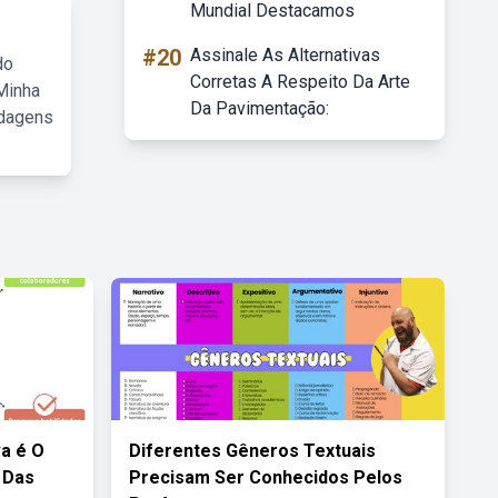
Mundial Destacamos
#20
Assinale As Alternativas
do
Corretas A Respeito Da Arte
Minha
Da Pavimentação:
rdagens
a é O
Diferentes Gêneros Textuais
 Das
Precisam Ser Conhecidos Pelos