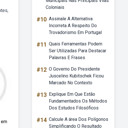
Municipais Nas Principais Vilas
Coloniais
tes,
#10
Assinale A Alternativa
Incorreta A Respeito Do
Trovadorismo Em Portugal
#11
Quais Ferramentas Podem
Ser Utilizadas Para Destacar
Palavras E Frases
#12
O Governo Do Presidente
Juscelino Kubitschek Ficou
Marcado No Contexto
#13
Explique Em Que Estão
Fundamentados Os Métodos
Dos Estudos Filosóficos
#14
Calcule A área Dos Polígonos
, em
Simplificando O Resultado