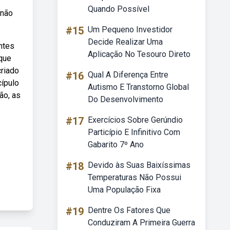
Quando Possível
 não
#15
Um Pequeno Investidor
Decide Realizar Uma
ntes
Aplicação No Tesouro Direto
que
riado
#16
Qual A Diferença Entre
cípulo
Autismo E Transtorno Global
ão, as
Do Desenvolvimento
#17
Exercícios Sobre Gerúndio
Particípio E Infinitivo Com
Gabarito 7º Ano
#18
Devido às Suas Baixíssimas
Temperaturas Não Possui
Uma População Fixa
#19
Dentre Os Fatores Que
Conduziram A Primeira Guerra