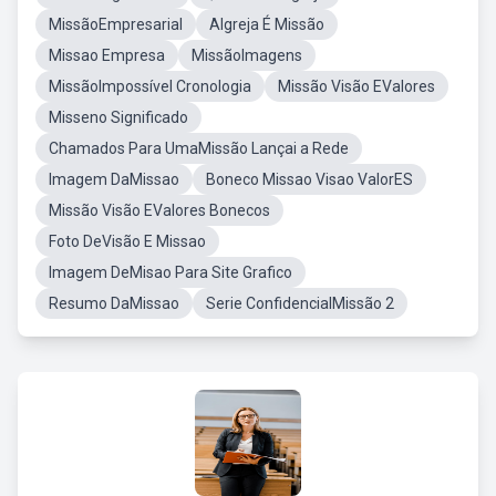
MissãoEmpresarial
AIgreja É Missão
Missao Empresa
MissãoImagens
MissãoImpossível Cronologia
Missão Visão EValores
Misseno Significado
Chamados Para UmaMissão Lançai a Rede
Imagem DaMissao
Boneco Missao Visao ValorES
Missão Visão EValores Bonecos
Foto DeVisão E Missao
Imagem DeMisao Para Site Grafico
Resumo DaMissao
Serie ConfidencialMissão 2