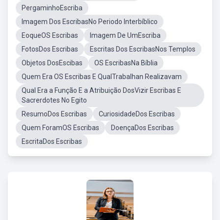
PergaminhoEscriba
Imagem Dos EscribasNo Periodo Interbíblico
EoqueOS Escribas
Imagem De UmEscriba
FotosDos Escribas
Escritas Dos EscribasNos Templos
Objetos DosEscibas
OS EscribasNa Bíblia
Quem Era OS Escribas E QualTrabalhan Realizavam
Qual Era a Função E a Atribuição DosVizir Escribas E
Sacrerdotes No Egito
ResumoDos Escribas
CuriosidadeDos Escribas
Quem ForamOS Escribas
DoençaDos Escribas
EscritaDos Escribas