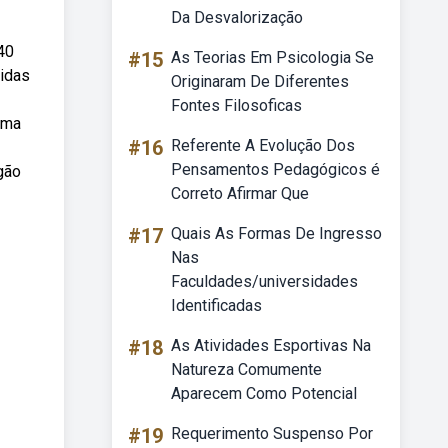
Da Desvalorização
40
#15
As Teorias Em Psicologia Se
didas
Originaram De Diferentes
Fontes Filosoficas
uma
#16
Referente A Evolução Dos
Pensamentos Pedagógicos é
gão
Correto Afirmar Que
#17
Quais As Formas De Ingresso
Nas
Faculdades/universidades
Identificadas
#18
As Atividades Esportivas Na
Natureza Comumente
Aparecem Como Potencial
#19
Requerimento Suspenso Por