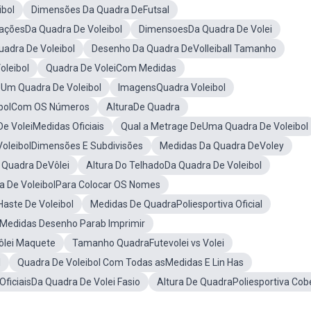
bol
Dimensões Da Quadra DeFutsal
çõesDa Quadra De Voleibol
DimensoesDa Quadra De Volei
adra De Voleibol
Desenho Da Quadra DeVolleiball Tamanho
oleibol
Quadra De VoleiCom Medidas
Um Quadra De Voleibol
ImagensQuadra Voleibol
ibolCom OS Números
AlturaDe Quadra
e VoleiMedidas Oficiais
Qual a Metrage DeUma Quadra De Voleibol
VoleibolDimensões E Subdivisões
Medidas Da Quadra DeVoley
 Quadra DeVôlei
Altura Do TelhadoDa Quadra De Voleibol
a De VoleibolPara Colocar OS Nomes
Haste De Voleibol
Medidas De QuadraPoliesportiva Oficial
lMedidas Desenho Parab Imprimir
ôlei Maquete
Tamanho QuadraFutevolei vs Volei
l
Quadra De Voleibol Com Todas asMedidas E Lin Has
ficiaisDa Quadra De Volei Fasio
Altura De QuadraPoliesportiva Cob