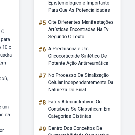
Epistemológico é Importante
Para Que As Potencialidades
#5
Cite Diferentes Manifestações
Artísticas Encontradas Na Tv
. O
Segundo O Texto
 para
e 10 x
#6
A Prednisona é Um
quadra
Glicocorticoide Sintético De
lém
Potente Ação Antirreumática
e
#7
No Processo De Sinalização
ol),
Celular Independentemente Da
Natureza Do Sinal
#8
Fatos Administrativos Ou
é um
Contabeis Se Classificam Em
ho da
Categorias Distintas
#9
Dentro Dos Conceitos De
or