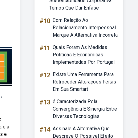
Sustentabilidade Corporativa
Temos Que Dar Enfase
#10
Com Relação Ao
Relacionamento Interpessoal
Marque A Alternativa Incorreta
#11
Quais Foram As Medidas
Politicas E Economicas
Implementadas Por Portugal
#12
Existe Uma Ferramenta Para
Retroceder Alterações Feitas
Em Sua Smartart
s
#13
é Caracterizada Pela
Convergência E Sinergia Entre
Diversas Tecnologias
o
a e a
#14
Assinale A Alternativa Que
as e
Descreve O Possivel Efeito