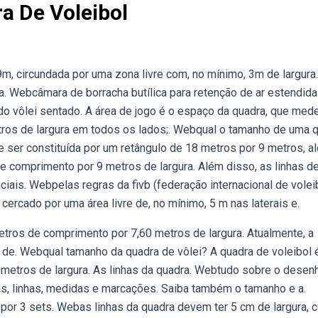
a De Voleibol
, circundada por uma zona livre com, no mínimo, 3m de largura
a. Webcâmara de borracha butílica para retenção de ar estendida
 do vôlei sentado. A área de jogo é o espaço da quadra, que med
etros de largura em todos os lados;. Webqual o tamanho de uma 
ve ser constituída por um retângulo de 18 metros por 9 metros, a
 comprimento por 9 metros de largura. Além disso, as linhas d
ais. Webpelas regras da fivb (federação internacional de voleib
cercado por uma área livre de, no mínimo, 5 m nas laterais e.
etros de comprimento por 7,60 metros de largura. Atualmente, a
 de. Webqual tamanho da quadra de vôlei? A quadra de voleibol 
metros de largura. As linhas da quadra. Webtudo sobre o desen
as, linhas, medidas e marcações. Saiba também o tamanho e a.
por 3 sets. Webas linhas da quadra devem ter 5 cm de largura, c