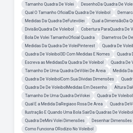
Tamanho Quadra De Volei
DesenhoDa Quadra De Volei
Qual O Tamanho OficialDa Quadra De Voleibol
Demarca
Medidas Da Quadra DeFutevôlei
Qual a DimensãoDa Qu
DivisãoQuadra De Voleibol
Cobertura ParaQuadra De V
Bola De Volei TamanhoOficial Quadra
Diametros De De
Medidas Da Quadra De VoleiPinterest
Quadra De Vole
Quadra De Voleibol3D Com Medidas E Nomes
Quadra D
Escreva as MedidasDa Quadra De Voleibol
Quadra De 
Tamanho De Uma Quadra DeVôlei De Areia
Medida Da
Quadra De VoleibolCom Sua Dívidas Dimensões
Quadr
Quadra De De VoleibolMedidas Em Desenho
Altura Da
Tamanho De Uma Quadra DeVokei
Quadra De Voleibo
Qual E a Medida DaRegiaoo Rosa De Area
Quadra DeV
Ilustração E Quando Uma Bola SairDa Quadras De Voleibo
Quadra DeMini Volei Dimensões
Desenhar Dimensões O
Como Funciona ORodízio No Voleibol