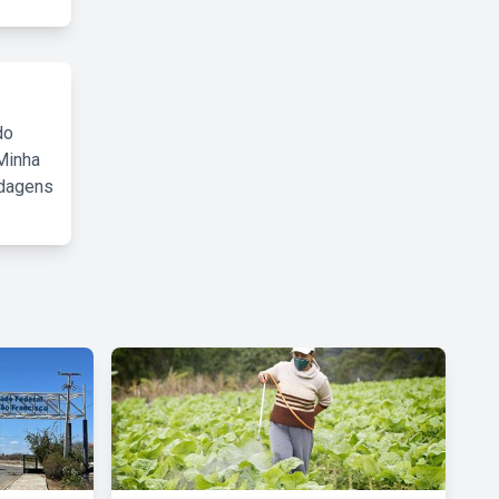
do
Minha
rdagens