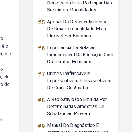
Necessário Para Participar Das
Seguintes Modalidades
#5
Apesar Do Desenvolvimento
De Uma Personalidade Mais
Flexível Ser Benéfico
vo
 é o
#6
Importância Da Relação
n) é o
Indissociável Da Educação Com
Os Direitos Humanos
no
#7
Crimes Inafiançáveis
, ele
Imprescritíveis E Insuscetíveis
vo de
De Graça Ou Anistia
#8
A Radioatividade Emitida Por
Determinadas Amostras De
Substâncias Provém
to.
#9
Manual De Diagnóstico E