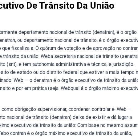
utivo De Trânsito Da União
iormente departamento nacional de trânsito (denatran), é o órgão
atran, ou departamento nacional de trânsito, é o órgão executi
e que fiscaliza a. O quórum de votação e de aprovação no contran
rânsito da união: Weba secretaria nacional de trânsito (senatra
 (snt), e tem autonomia administrativa e técnica, e jurisdição.
ito de estado ou do distrito federal que estiver a mais tempo 
inado. Web — o denatran é o órgão executivo de trânsito da união
rânsito e por em prática (seja. Webqual é o órgão máximo executi
m como obrigação supervisionar, coordenar, controlar e. Web —
o nacional de trânsito (denatran) deixa de existir e dá lugar a
máximo executivo de trânsito da união: Com base no mesmo assun
Webo contran é o órgão máximo executivo de trânsito da união,