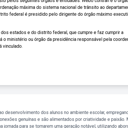
osto pelos seguintes órgãos e entidades: Webo contran é o órgã
ordenação máxima do sistema nacional de trânsito ao departame
trito federal é presidido pelo dirigente do órgão máximo execut
os estados e do distrito federal, que cumpre e faz cumprir a
rá o ministério ou órgão da presidência responsável pela coord
á vinculado.
 ao desenvolvimento dos alunos no ambiente escolar, empregan
nexões genuínas e são alimentados por criatividade e paixão. 
a jornada para se tornarem uma geração notável, utilizando abo