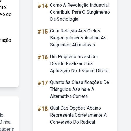
o
#14
Como A Revolução Industrial
nto
Contribuiu Para O Surgimento
ivo de
Da Sociologia
#15
Com Relação Aos Ciclos
Biogeoquímicos Analise As
enação
Seguintes Afirmativas
#16
Um Pequeno Investidor
Decide Realizar Uma
Aplicação No Tesouro Direto
#17
Quanto às Classificações De
Triângulos Assinale A
Alternativa Correta
#18
Qual Das Opções Abaixo
do
Representa Corretamente A
Minha
Conversão Do Radical
rdagens