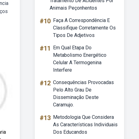
Tratamento De Acidentes Por
ncia
Animais Peçonhentos
iços
#10
Faça A Correspondência E
Classifique Corretamente Os
Tipos De Adjetivos
#11
Em Qual Etapa Do
Metabolismo Energético
Celular A Termogenina
Interfere
#12
Consequências Provocadas
Pelo Alto Grau De
Disseminação Deste
Caramujo.
#13
Metodologia Que Considera
As Características Individuais
ria
Dos Educandos