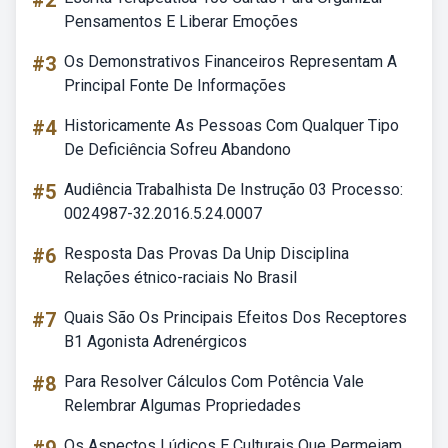
#2
Pensamentos E Liberar Emoções
#3
Os Demonstrativos Financeiros Representam A
Principal Fonte De Informações
#4
Historicamente As Pessoas Com Qualquer Tipo
De Deficiência Sofreu Abandono
#5
Audiência Trabalhista De Instrução 03 Processo:
0024987-32.2016.5.24.0007
#6
Resposta Das Provas Da Unip Disciplina
Relações étnico-raciais No Brasil
#7
Quais São Os Principais Efeitos Dos Receptores
B1 Agonista Adrenérgicos
#8
Para Resolver Cálculos Com Potência Vale
Relembrar Algumas Propriedades
Os Aspectos Lúdicos E Culturais Que Permeiam