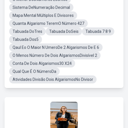
Sistema DeNumeração Decimal
Mapa Mental Múltiplos E Divisores
Quanta Algarismo TeremO Número 427
Tabuada DoTres
Tabuada DoSeis
Tabuada 7 8 9
Tabuada Dos5
Qaul Eo O Maior N UmeroDe 2 Algarismos De E 6
O Menos Número De Dois AlgarismosDivisível 2
Conta De Dois Algarismos30 X24
Qual Que É O NúmeroDa
Atividades Divisão Dois AlgarismosNo Divisor