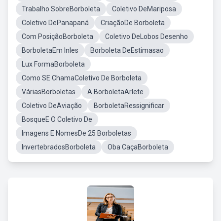
Trabalho SobreBorboleta
Coletivo DeMariposa
Coletivo DePanapaná
CriaçãoDe Borboleta
Com PosiçãoBorboleta
Coletivo DeLobos Desenho
BorboletaEm Inles
Borboleta DeEstimasao
Lux FormaBorboleta
Como SE ChamaColetivo De Borboleta
VáriasBorboletas
A BorboletaArlete
Coletivo DeAviação
BorboletaRessignificar
BosqueE O Coletivo De
Imagens E NomesDe 25 Borboletas
InvertebradosBorboleta
Oba CaçaBorboleta