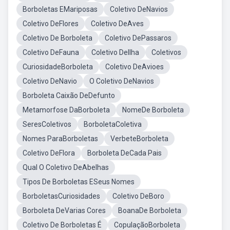
Borboletas EMariposas
Coletivo DeNavios
Coletivo DeFlores
Coletivo DeAves
Coletivo De Borboleta
Coletivo DePassaros
Coletivo DeFauna
Coletivo DeIlha
Coletivos
CuriosidadeBorboleta
Coletivo DeAvioes
Coletivo DeNavio
O Coletivo DeNavios
Borboleta Caixão DeDefunto
Metamorfose DaBorboleta
NomeDe Borboleta
SeresColetivos
BorboletaColetiva
Nomes ParaBorboletas
VerbeteBorboleta
Coletivo DeFlora
Borboleta DeCada Pais
Qual O Coletivo DeAbelhas
Tipos De Borboletas ESeus Nomes
BorboletasCuriosidades
Coletivo DeBoro
Borboleta DeVarias Cores
BoanaDe Borboleta
Coletivo De Borboletas É
CopulaçãoBorboleta