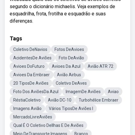
segundo o dicionário michaelis. Veja exemplos de
esquadrilha, frota, frotilha e esquadrão e suas
diferenças.
Tags
Coletivo DeNavios
Fotos DeAvioes
AcidentesDe Aviões
Foto DeAvião
Avioes DoFuturo
Avioes Da Azul
Avião ATR 72
Avioes Da Embraer
Avião Airbus
20 TiposDe Aviões
Coletivo DeAves
Foto Dos AviõesDa Azul
ImagemDe Aviões
Aviao
RéstiaColetivo
Avião DC-10
Turbohélice Embraer
Imagens Avião
Vários TiposDe Aviões I
MercadoLivreAviões
Qual É O Coletivo DeIlhas E De Aviões
Meio DeTransporte Imagens
Branco