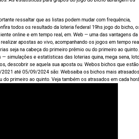
ortante ressaltar que as listas podem mudar com frequência,
ra todos os resultado da loteria federal 19hs jogo do bicho, o
iente online e em tempo real, em. Web — uma das vantagens da 
e realizar apostas ao vivo, acompanhando os jogos em tempo real
as seja na cabeça do primeiro prêmio ou do primeiro ao quinto.
 simulações e estatísticas das loterias quina, mega sena, lotof
ados, descobrir se aquela sua aposta ou. Webos bichos que estã
09/2021 até 05/09/2024 são: Websaiba os bichos mais atrasado
ou do primeiro ao quinto. Veja também os atrasados em cada horá