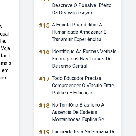
Descreve O Possivel Efeito
Da Desvalorização
#15
A Escrita Possibilitou A
s
Humanidade Armazenar E
qual
Transmitir Experiências
 e.
 Veja
#16
Identifique As Formas Verbais
ácil,
Empregadas Nas Frases Do
o mais
Desenho Central
s em
rio.
#17
Todo Educador Precisa
Compreender O Vínculo Entre
Política E Educação
#18
No Território Brasileiro A
Ausência De Cadeias
Montanhosas Explica Se
#19
Lucineide Está Na Semana De