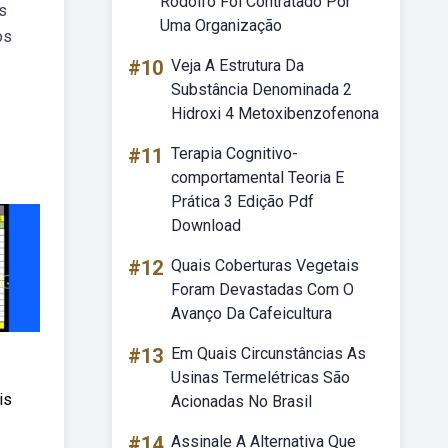
Rodolfo Foi Contratado Por
s
Uma Organização
os
#10
Veja A Estrutura Da
Substância Denominada 2
Hidroxi 4 Metoxibenzofenona
#11
Terapia Cognitivo-
comportamental Teoria E
Prática 3 Edição Pdf
Download
#12
Quais Coberturas Vegetais
Foram Devastadas Com O
Avanço Da Cafeicultura
#13
Em Quais Circunstâncias As
Usinas Termelétricas São
is
Acionadas No Brasil
#14
Assinale A Alternativa Que