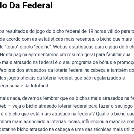
do Da Federal
 resultados do jogo do bicho federal de 19 horas válido para t
 de acordo com as estatísticas mais recentes, o bicho que mais 
o “touro” e pelo “coelho“. Webas estatísticas para o jogo do bic
r. Nesta página apresentamos um resumo geral para facilitar sua
cho mais atrasado na federal é o seu programa de bônus e promoç
Weblista dos atrasados da loteria federal na cabeça e também d
os jogos oficiais da loteria federal, que são regularizados e
a sena e da lotofácil.
mais nada, devemos lembrar que os bichos mais atrasados na f
 — veja o bicho atrasado loteria federal para fazer o seu jogo
al é o bicho que está mais atrasado na federal? Qual é o bicho qu
bora mais associado a loterias locais, influenciou a maneira c
tar no bicho atrasado na cabeça é uma das técnicas mais utili