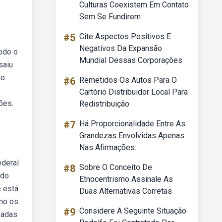
Culturas Coexistem Em Contato
Sem Se Fundirem
#5
Cite Aspectos Positivos E
Negativos Da Expansão
odo o
Mundial Dessas Corporações
saiu
ho
#6
Remetidos Os Autos Para O
Cartório Distribuidor Local Para
ões.
Redistribuição
o
#7
Há Proporcionalidade Entre As
Grandezas Envolvidas Apenas
Nas Afirmações:
ederal
#8
Sobre O Conceito De
 do
Etnocentrismo Assinale As
e está
Duas Alternativas Corretas
omo os
#9
Considere A Seguinte Situação
zadas