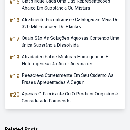
#15
Classifique Cada Uma Das Representações
Abaixo Em Substância Ou Mistura
#16
Atualmente Encontram-se Catalogadas Mais De
320 Mil Espécies De Plantas
#17
Quais São As Soluções Aquosas Contendo Uma
única Substância Dissolvida
#18
Atividades Sobre Misturas Homogêneas E
Heterogêneas 4o Ano - Acessaber
#19
Reescreva Corretamente Em Seu Caderno As
Frases Apresentadas A Seguir
#20
Apenas O Fabricante Ou O Produtor Originário é
Considerado Fornecedor
Related Posts