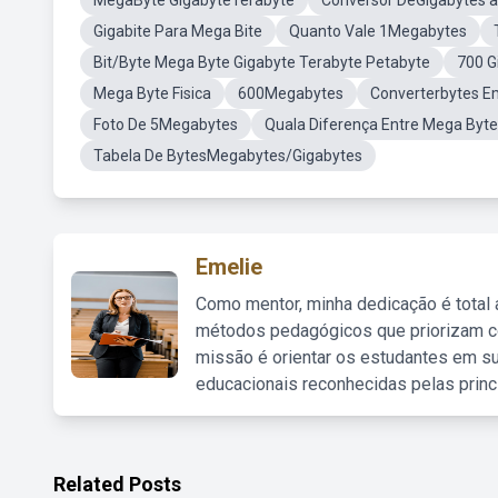
MegaByte GigabyteTerabyte
Conversor DeGigabytes 
Gigabite Para Mega Bite
Quanto Vale 1Megabytes
Bit/Byte Mega Byte Gigabyte Terabyte Petabyte
700 G
Mega Byte Fisica
600Megabytes
Converterbytes E
Foto De 5Megabytes
Quala Diferença Entre Mega Byte
Tabela De BytesMegabytes/Gigabytes
Emelie
Como mentor, minha dedicação é total
métodos pedagógicos que priorizam co
missão é orientar os estudantes em su
educacionais reconhecidas pelas princ
Related Posts