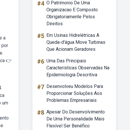
#4
O Patrimonio De Uma
Organizacao E Composto
Obrigatoriamente Pelos
Direitos
#5
Em Usinas Hidrelétricas A
e a
Queda-d'água Move Turbinas
 por
Que Acionam Geradores
e.
ica 👉
#6
Uma Das Principais
Características Observadas Na
Epidemiologia Descritiva
#7
Desenvolveu Modelos Para
.
Proporcionar Soluções Aos
ca
Problemas Empresariais
o um
#8
Apesar Do Desenvolvimento
ento
De Uma Personalidade Mais
se
Flexível Ser Benéfico