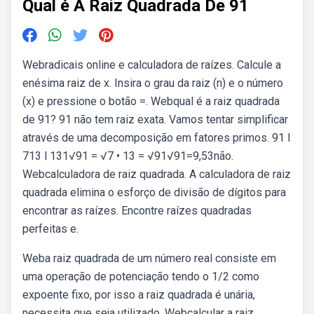
Qual é A Raiz Quadrada De 91
Webradicais online e calculadora de raízes. Calcule a
enésima raiz de x. Insira o grau da raiz (n) e o número
(x) e pressione o botão =. Webqual é a raiz quadrada
de 91? 91 não tem raiz exata. Vamos tentar simplificar
através de uma decomposição em fatores primos. 91 l
713 l 131√91 = √7 • 13 = √91√91=9,53não.
Webcalculadora de raiz quadrada. A calculadora de raiz
quadrada elimina o esforço de divisão de dígitos para
encontrar as raízes. Encontre raízes quadradas
perfeitas e.
Weba raiz quadrada de um número real consiste em
uma operação de potenciação tendo o 1/2 como
expoente fixo, por isso a raiz quadrada é unária,
necessita que seja utilizado. Webcalcular a raiz