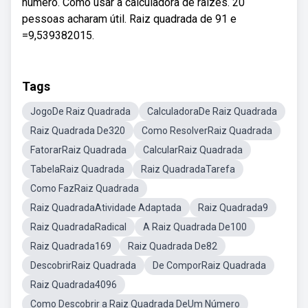
número. Como usar a calculadora de raízes. 20
pessoas acharam útil. Raiz quadrada de 91 e
=9,539382015.
Tags
JogoDe Raiz Quadrada
CalculadoraDe Raiz Quadrada
Raiz Quadrada De320
Como ResolverRaiz Quadrada
FatorarRaiz Quadrada
CalcularRaiz Quadrada
TabelaRaiz Quadrada
Raiz QuadradaTarefa
Como FazRaiz Quadrada
Raiz QuadradaAtividade Adaptada
Raiz Quadrada9
Raiz QuadradaRadical
A Raiz Quadrada De100
Raiz Quadrada169
Raiz Quadrada De82
DescobrirRaiz Quadrada
De ComporRaiz Quadrada
Raiz Quadrada4096
Como Descobrir a Raiz Quadrada DeUm Número