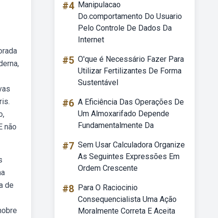
#4
Manipulacao
Do.comportamento Do Usuario
Pelo Controle De Dados Da
Internet
orada
#5
O'que é Necessário Fazer Para
derna,
Utilizar Fertilizantes De Forma
Sustentável
vas
is.
#6
A Eficiência Das Operações De
Um Almoxarifado Depende
o,
Fundamentalmente Da
E não
#7
Sem Usar Calculadora Organize
As Seguintes Expressões Em
s
Ordem Crescente
ha
a de
#8
Para O Raciocinio
Consequencialista Uma Ação
nobre
Moralmente Correta E Aceita