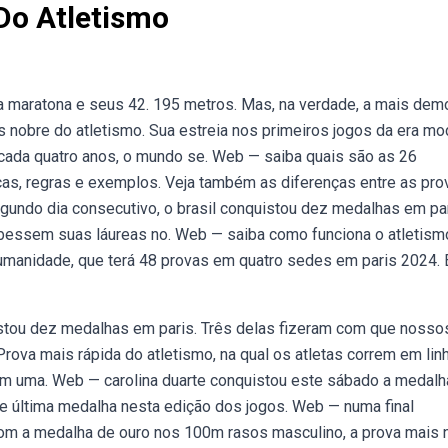
Do Atletismo
a maratona e seus 42. 195 metros. Mas, na verdade, a mais dem
s nobre do atletismo. Sua estreia nos primeiros jogos da era mo
 cada quatro anos, o mundo se. Web — saiba quais são as 26
cas, regras e exemplos. Veja também as diferenças entre as pro
egundo dia consecutivo, o brasil conquistou dez medalhas em par
bessem suas láureas no. Web — saiba como funciona o atletism
umanidade, que terá 48 provas em quatro sedes em paris 2024. 
istou dez medalhas em paris. Três delas fizeram com que nosso
rova mais rápida do atletismo, na qual os atletas correm em lin
com uma. Web — carolina duarte conquistou este sábado a medalh
 e última medalha nesta edição dos jogos. Web — numa final
 com a medalha de ouro nos 100m rasos masculino, a prova mais 