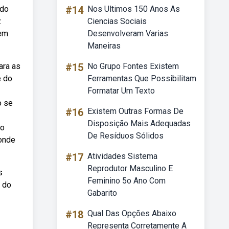
 do
#14
Nos Ultimos 150 Anos As
z
Ciencias Sociais
 em
Desenvolveram Varias
Maneiras
ara as
#15
No Grupo Fontes Existem
e do
Ferramentas Que Possibilitam
Formatar Um Texto
o se
#16
Existem Outras Formas De
Disposição Mais Adequadas
ro
De Resíduos Sólidos
 onde
#17
Atividades Sistema
Reprodutor Masculino E
s
Feminino 5o Ano Com
e do
Gabarito
#18
Qual Das Opções Abaixo
Representa Corretamente A