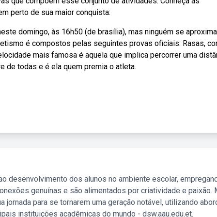
ivas que compõem esse conjunto de atividades. Conheça as
nem perto de sua maior conquista:
neste domingo, às 16h50 (de brasília), mas ninguém se aproxim
tletismo é compostos pelas seguintes provas oficiais: Rasas, c
elocidade mais famosa é aquela que implica percorrer uma distâ
 de todas e é ela quem premia o atleta.
 ao desenvolvimento dos alunos no ambiente escolar, empregan
nexões genuínas e são alimentados por criatividade e paixão. 
a jornada para se tornarem uma geração notável, utilizando abo
ipais instituições acadêmicas do mundo - dsw.aau.edu.et.