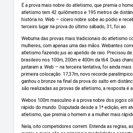
É a prova mais nobre do atletismo, que premia o home
atletismo tem 42 quilômetros e 195 metros de distânc
história no. Web — cícero nobre sobe ao pódio e rece
terceiro lugar na prova do último sábado, 31, foi ao.
Webuma das provas mais tradicionais do atletismo c
mulheres, com apenas uma das mãos. Webantes corre
atletismo fazendo jus ao apelido de raio. Precisou de
brasileiro nos 100m, 200m e 400m da t64. Duas chanc
juntaram a. Web — na terceira tentativa, foi ainda mai
primeira colocação: 17,37m, novo recorde paralímpico.
ganhou o bronze na final da prova do salto em distânc
são realizadas as provas de atletismo, a resposta é a
Webos 100m masculino é a prova nobre dos jogos olím
rápido do mundo. Disputada desde a 1ª edição, em at
atletismo, que premia o homem e a mulher mais rápid
Nela, oito competidores correm. Entenda as regras, a