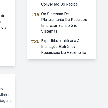
Conversão Do Radical
#19
Os Sistemas De
a do
Planejamento De Recursos
om
Empresariais Erp São
ncia
Sistemas
#20
Expedida/certificada A
Intimação Eletrônica -
Requisição De Pagamento
do
Minha
rdagens