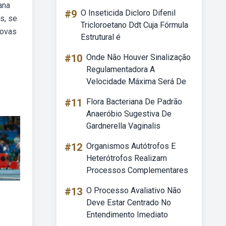
ana
#9
O Inseticida Dicloro Difenil
s, se
Tricloroetano Ddt Cuja Fórmula
rovas
Estrutural é
#10
Onde Não Houver Sinalização
Regulamentadora A
Velocidade Máxima Será De
#11
Flora Bacteriana De Padrão
Anaeróbio Sugestiva De
Gardnerella Vaginalis
#12
Organismos Autótrofos E
Heterótrofos Realizam
Processos Complementares
#13
O Processo Avaliativo Não
Deve Estar Centrado No
Entendimento Imediato