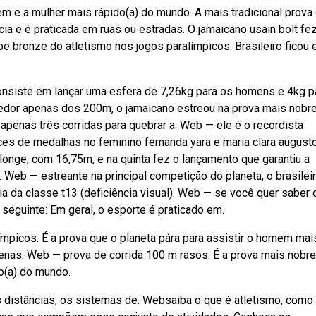
m e a mulher mais rápido(a) do mundo. A mais tradicional prova
ia e é praticada em ruas ou estradas. O jamaicano usain bolt fe
be bronze do atletismo nos jogos paralímpicos. Brasileiro ficou
onsiste em lançar uma esfera de 7,26kg para os homens e 4kg p
dor apenas dos 200m, o jamaicano estreou na prova mais nobr
 apenas três corridas para quebrar a. Web — ele é o recordista
es de medalhas no feminino fernanda yara e maria clara august
s longe, com 16,75m, e na quinta fez o lançamento que garantiu a
 Web — estreante na principal competição do planeta, o brasilei
ia da classe t13 (deficiência visual). Web — se você quer saber
 seguinte: Em geral, o esporte é praticado em.
picos. É a prova que o planeta pára para assistir o homem mai
enas. Web — prova de corrida 100 m rasos: É a prova mais nobr
o(a) do mundo.
s distâncias, os sistemas de. Websaiba o que é atletismo, como