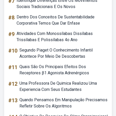
#7
Identifique Diferenças Entre Os Movimentos
Sociais Tradicionais E Os Novos
#8
Dentro Dos Conceitos De Sustentabilidade
Corporativa Temos Que Dar Enfase
#9
Atividades Com Monossílabas Dissílabas
Trissílabas E Polissílabas 4o Ano
#10
Segundo Piaget O Conhecimento Infantil
Acontece Por Meio De Descobertas
#11
Quais São Os Principais Efeitos Dos
Receptores β1 Agonista Adrenérgicos
#12
Uma Professora De Quimica Realizou Uma
Experiencia Com Seus Estudantes
#13
Quando Pensamos Em Manipulação Precisamos
Refletir Sobre Os Algoritmos