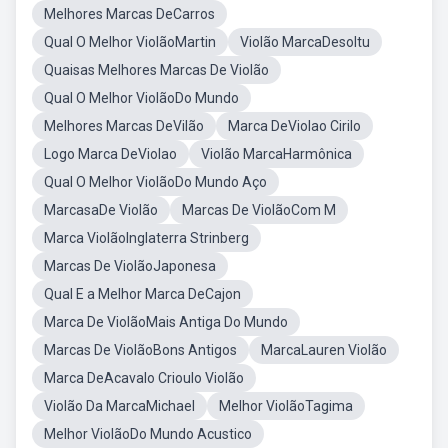
Melhores Marcas DeCarros
Qual O Melhor ViolãoMartin
Violão MarcaDesoltu
Quaisas Melhores Marcas De Violão
Qual O Melhor ViolãoDo Mundo
Melhores Marcas DeVilão
Marca DeViolao Cirilo
Logo Marca DeViolao
Violão MarcaHarmônica
Qual O Melhor ViolãoDo Mundo Aço
MarcasaDe Violão
Marcas De ViolãoCom M
Marca ViolãoInglaterra Strinberg
Marcas De ViolãoJaponesa
Qual E a Melhor Marca DeCajon
Marca De ViolãoMais Antiga Do Mundo
Marcas De ViolãoBons Antigos
MarcaLauren Violão
Marca DeAcavalo Crioulo Violão
Violão Da MarcaMichael
Melhor ViolãoTagima
Melhor ViolãoDo Mundo Acustico