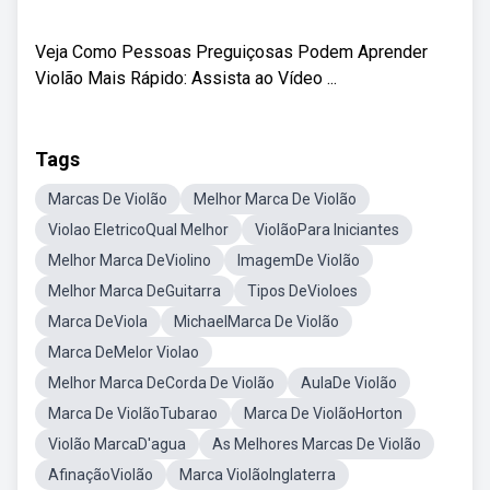
Veja Como Pessoas Preguiçosas Podem Aprender
Violão Mais Rápido: Assista ao Vídeo ...
Tags
Marcas De Violão
Melhor Marca De Violão
Violao EletricoQual Melhor
ViolãoPara Iniciantes
Melhor Marca DeViolino
ImagemDe Violão
Melhor Marca DeGuitarra
Tipos DeVioloes
Marca DeViola
MichaelMarca De Violão
Marca DeMelor Violao
Melhor Marca DeCorda De Violão
AulaDe Violão
Marca De ViolãoTubarao
Marca De ViolãoHorton
Violão MarcaD'agua
As Melhores Marcas De Violão
AfinaçãoViolão
Marca ViolãoInglaterra