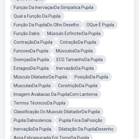
Funçao Da InervaçaoDa Simpatica Pupila
Qual a Função Da Pupila
Função Da PupilaDo Olho Deselho
OQue É Pupila
Função DaIris
Músculo EsfíncterDa Pupila
ContraçãoDa Pupila
CotraçãoDa Pupila
FuncoesDa Pupila
MúsculosDa Pupila
DoençasDa Pupila
ECG TamanhoDa Pupila
EstagiosDa Pupila
InervasãoDa Pupila
Músculo DilatadorDa Pupila
PosiçãoDa Pupila
MusculasDa Pupila
ConstriçãoDa Pupila
Imagem Avaliacao Da PupilaCom Lanterna
Termos TécnicosDa Pupila
Classificação Do Musculo DilatadorDa Pupila
Pupila DaInsolencia
Pupila Fora DaPosição
InervaçãoDa Pupila
Dilatação Da PupilaDesenho
Area Esbraquiçada Em TornoDa Pupila