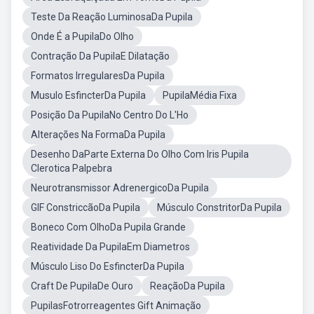
Teste Da Reação LuminosaDa Pupila
Onde É a PupilaDo Olho
Contração Da PupilaE Dilatação
Formatos IrregularesDa Pupila
Musulo EsfincterDa Pupila
PupilaMédia Fixa
Posição Da PupilaNo Centro Do L'Ho
Alterações Na FormaDa Pupila
Desenho DaParte Externa Do Olho Com Iris Pupila
Clerotica Palpebra
Neurotransmissor AdrenergicoDa Pupila
GIF ConstriccãoDa Pupila
Músculo ConstritorDa Pupila
Boneco Com OlhoDa Pupila Grande
Reatividade Da PupilaEm Diametros
Músculo Liso Do EsfincterDa Pupila
Craft De PupilaDe Ouro
ReaçãoDa Pupila
PupilasFotrorreagentes Gift Animação