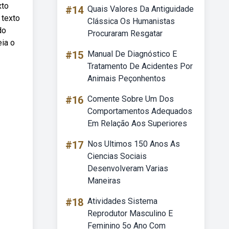
xto
#14
Quais Valores Da Antiguidade
 texto
Clássica Os Humanistas
do
Procuraram Resgatar
eia o
#15
Manual De Diagnóstico E
Tratamento De Acidentes Por
Animais Peçonhentos
#16
Comente Sobre Um Dos
Comportamentos Adequados
Em Relação Aos Superiores
#17
Nos Ultimos 150 Anos As
Ciencias Sociais
Desenvolveram Varias
Maneiras
#18
Atividades Sistema
Reprodutor Masculino E
Feminino 5o Ano Com