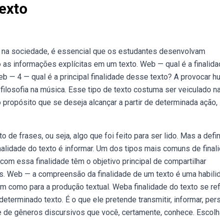
Texto
s na sociedade, é essencial que os estudantes desenvolvam
o as informações explícitas em um texto. Web — qual é a finalid
Web — 4 — qual é a principal finalidade desse texto? A provocar 
 filosofia na música. Esse tipo de texto costuma ser veiculado n
 propósito que se deseja alcançar a partir de determinada ação,
e frases, ou seja, algo que foi feito para ser lido. Mas a defi
nalidade do texto é informar. Um dos tipos mais comuns de final
s com essa finalidade têm o objetivo principal de compartilhar
s. Web — a compreensão da finalidade de um texto é uma habili
bem como para a produção textual. Weba finalidade do texto se re
eterminado texto. É o que ele pretende transmitir, informar, per
e de gêneros discursivos que você, certamente, conhece. Escolh