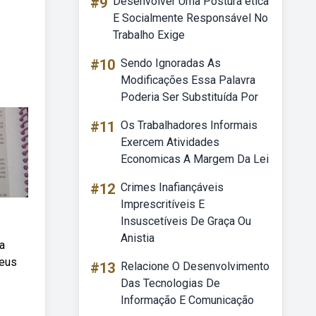
#9
Desenvolver Uma Postura ética
E Socialmente Responsável No
Trabalho Exige
#10
Sendo Ignoradas As
Modificações Essa Palavra
Poderia Ser Substituída Por
#11
Os Trabalhadores Informais
Exercem Atividades
Economicas A Margem Da Lei
#12
Crimes Inafiançáveis
Imprescritíveis E
Insuscetíveis De Graça Ou
Anistia
a
seus
#13
Relacione O Desenvolvimento
Das Tecnologias De
Informação E Comunicação