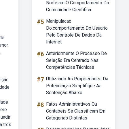
Norteiam O Comportamento Da
Comunidade Científica
#5
Manipulacao
Do.comportamento Do Usuario
Pelo Controle De Dados Da
ade
Internet
humor
a
#6
Anteriormente O Processo De
Seleção Era Centrado Nas
Competências Técnicas
#7
Utilizando As Propriedades Da
nição
Potenciação Simplifique As
idade
Sentenças Abaixo
dade
#8
Fatos Administrativos Ou
fere
Contabeis Se Classificam Em
suadir
Categorias Distintas
a três