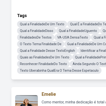
Tags
Qual a FinalidadeDe Um Texto
Qual É a FinalidadeDo T
Qual a FinalidadeDisso
Qual a FinalidadeUguento
Qu
FinalidadesDe Textos
VA-USA DensaTexto
Qual a 
O Texto Tema Finalidade De
Gual a FinalidadeDe Um C
Qual a Finalidade Desse TextoEnglish
Identificar a Fin
Quais as FinalidadesDe Um Texto
Qual a FinalidadePri
Reconhecer FinalidadeDo Texto
Ainda Segundo O Text
Texto Uberabinha QualEra O Tema Desse Espetaculo
Emelie
Como mentor, minha dedicação é total