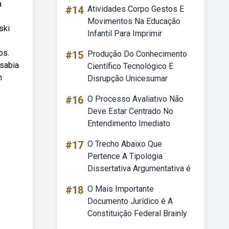
a
#14
Atividades Corpo Gestos E
Movimentos Na Educação
ski
Infantil Para Imprimir
os.
#15
Produção Do Conhecimento
 sabia
Científico Tecnológico E
m
Disrupção Unicesumar
#16
O Processo Avaliativo Não
Deve Estar Centrado No
Entendimento Imediato
#17
O Trecho Abaixo Que
Pertence A Tipologia
Dissertativa Argumentativa é
#18
O Mais Importante
Documento Jurídico é A
Constituição Federal Brainly