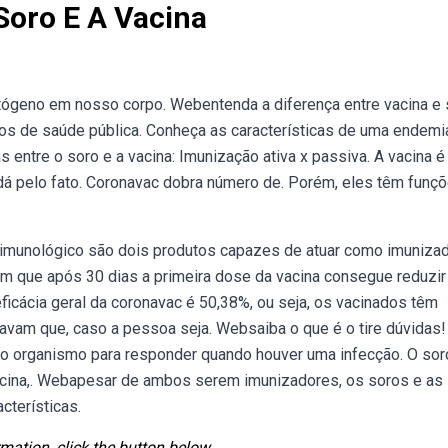
Soro E A Vacina
tógeno em nosso corpo. Webentenda a diferença entre vacina e 
cos de saúde pública. Conheça as características de uma endemi
 entre o soro e a vacina: Imunização ativa x passiva. A vacina é
dá pelo fato. Coronavac dobra número de. Porém, eles têm funç
 imunológico são dois produtos capazes de atuar como imuniza
m que após 30 dias a primeira dose da vacina consegue reduzir
cácia geral da coronavac é 50,38%, ou seja, os vacinados têm
avam que, caso a pessoa seja. Websaiba o que é o tire dúvidas!
a o organismo para responder quando houver uma infecção. O sor
cina,. Webapesar de ambos serem imunizadores, os soros e as
cterísticas.
mation, click the button below.