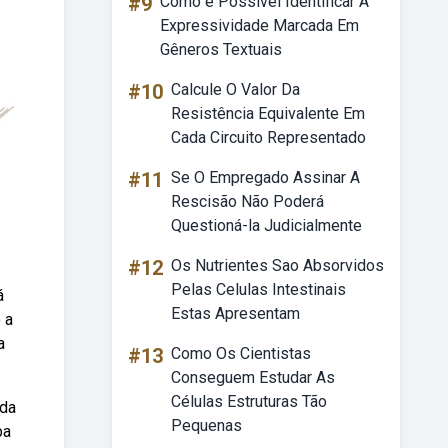
#9
Como é Possível Identificar A
Expressividade Marcada Em
Gêneros Textuais
#10
Calcule O Valor Da
Resistência Equivalente Em
Cada Circuito Representado
#11
Se O Empregado Assinar A
Rescisão Não Poderá
Questioná-la Judicialmente
#12
Os Nutrientes Sao Absorvidos
Pelas Celulas Intestinais
á
Estas Apresentam
 a
a
#13
Como Os Cientistas
Conseguem Estudar As
Células Estruturas Tão
ida
Pequenas
ba