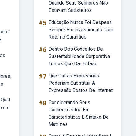
Quando Seus Senhores Não
Estavam Satisfeitos
#5
Educação Nunca Foi Despesa.
Sempre Foi Investimento Com
soro.
Retorno Garantido
a,
#6
Dentro Dos Conceitos De
ões
Sustentabilidade Corporativa
Temos Que Dar Enfase
#7
Que Outras Expressões
dores,
Poderiam Substituir A
 o
Expressão Boatos De Internet
 Qual
#8
Considerando Seus
o e o
Conhecimentos Em
Características E Sintaxe De
Matrizes