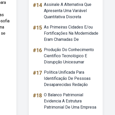
para
#14
Assinale A Alternativa Que
Apresenta Uma Variável
ças
Quantitativa Discreta
osofia
rma
#15
As Primeiras Cidades E/ou
 se
Fortificações Na Modernidade
Eram Chamadas De
#16
Produção Do Conhecimento
Científico Tecnológico E
Disrupção Unicesumar
#17
Política Unificada Para
Identificação De Pessoas
Desaparecidas Redação
#18
O Balanco Patrimonial
Evidencia A Estrutura
Patrimonial De Uma Empresa