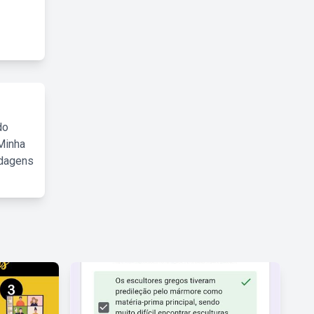
do
Minha
rdagens