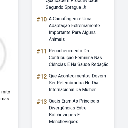
Qualidade E Produtividade
Segundo Sprague Jr
#10
A Camuflagem é Uma
Adaptação Extremamente
Importante Para Alguns
Animais
#11
Reconhecimento Da
Contribuição Feminina Nas
Ciências E Na Saúde Redação
#12
Que Acontecimentos Devem
Ser Relembrados No Dia
Internacional Da Mulher
 mito
ormas
#13
Quais Eram As Principais
Divergências Entre
Bolcheviques E
Mencheviques