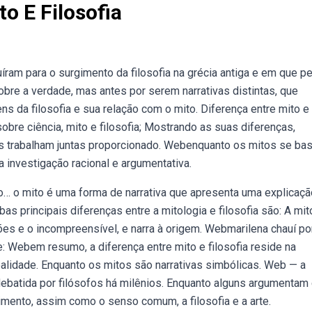
to E Filosofia
buíram para o surgimento da filosofia na grécia antiga e em que pe
sobre a verdade, mas antes por serem narrativas distintas, que
s da filosofia e sua relação com o mito. Diferença entre mito e
 sobre ciência, mito e filosofia; Mostrando as suas diferenças,
es trabalham juntas proporcionado. Webenquanto os mitos se ba
na investigação racional e argumentativa.
o… o mito é uma forma de narrativa que apresenta uma explicaçã
 principais diferenças entre a mitologia e filosofia são: A mit
es e o incompreensível, e narra à origem. Webmarilena chauí po
te: Webem resumo, a diferença entre mito e filosofia reside na
alidade. Enquanto os mitos são narrativas simbólicas. Web — a
 debatida por filósofos há milênios. Enquanto alguns argumentam
ento, assim como o senso comum, a filosofia e a arte.