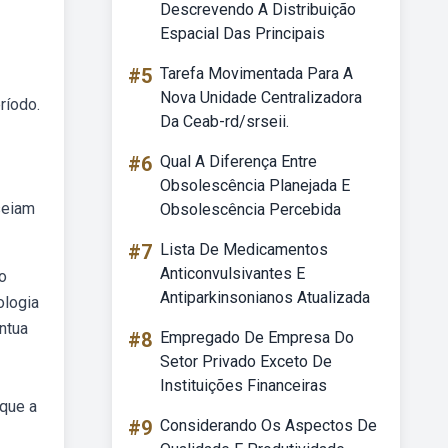
Descrevendo A Distribuição
Espacial Das Principais
#5
Tarefa Movimentada Para A
Nova Unidade Centralizadora
ríodo.
Da Ceab-rd/srseii.
#6
Qual A Diferença Entre
Obsolescência Planejada E
seiam
Obsolescência Percebida
#7
Lista De Medicamentos
Anticonvulsivantes E
o
Antiparkinsonianos Atualizada
ologia
ntua
#8
Empregado De Empresa Do
Setor Privado Exceto De
Instituições Financeiras
 que a
#9
Considerando Os Aspectos De