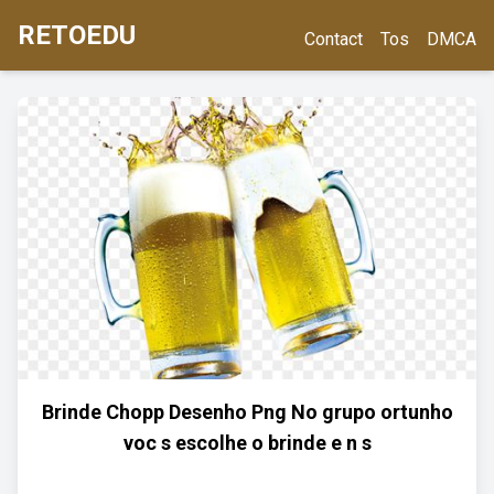
RETOEDU
Contact
Tos
DMCA
Brinde Chopp Desenho Png No grupo ortunho
voc s escolhe o brinde e n s