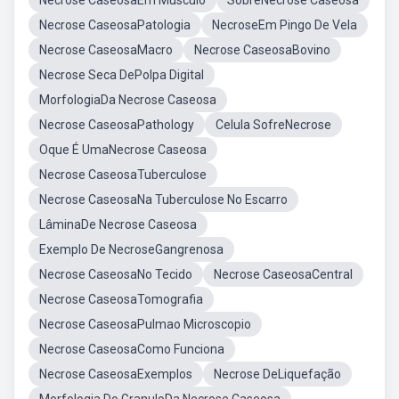
Necrose CaseosaEm Musculo
SobreNecrose Caseosa
Necrose CaseosaPatologia
NecroseEm Pingo De Vela
Necrose CaseosaMacro
Necrose CaseosaBovino
Necrose Seca DePolpa Digital
MorfologiaDa Necrose Caseosa
Necrose CaseosaPathology
Celula SofreNecrose
Oque É UmaNecrose Caseosa
Necrose CaseosaTuberculose
Necrose CaseosaNa Tuberculose No Escarro
LâminaDe Necrose Caseosa
Exemplo De NecroseGangrenosa
Necrose CaseosaNo Tecido
Necrose CaseosaCentral
Necrose CaseosaTomografia
Necrose CaseosaPulmao Microscopio
Necrose CaseosaComo Funciona
Necrose CaseosaExemplos
Necrose DeLiquefação