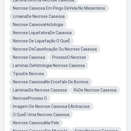
Lâmina DeUma Necrose Caseosa
Necrose Caseosa Em Pingo DeVela No Mesenterio
LmainaDe Necrose Caseosa
Necrose CaseosaHistologia
Necrose LiquefativaDe Caseosa
Necrose De Liquefação O QueÉ
Necrose DeCaseificação Ou Necrose Caseosa
Necrose Caseosa
ProcessO Necrose
Laminas DeHstologia Necrose Caseosa
TiposDe Necrose
Necrose CaseosaNo Encefalo De Bovinos
LaminasDe Necrose Caseosa
RxDe Necrose Caseosa
NecroseProcess O
Imagem De Necrose Caseosa EAntracose
O QueÉ Uma Necrose Caseosa
Necrose CaseosaNa Pele