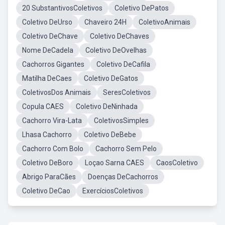
20 SubstantivosColetivos
Coletivo DePatos
Coletivo DeUrso
Chaveiro 24H
ColetivoAnimais
Coletivo DeChave
Coletivo DeChaves
Nome DeCadela
Coletivo DeOvelhas
Cachorros Gigantes
Coletivo DeCafila
Matilha DeCaes
Coletivo DeGatos
ColetivosDos Animais
SeresColetivos
Copula CAES
Coletivo DeNinhada
Cachorro Vira-Lata
ColetivosSimples
Lhasa Cachorro
Coletivo DeBebe
Cachorro Com Bolo
Cachorro Sem Pelo
Coletivo DeBoro
Loçao Sarna CAES
CaosColetivo
Abrigo ParaCães
Doenças DeCachorros
Coletivo DeCao
ExercíciosColetivos