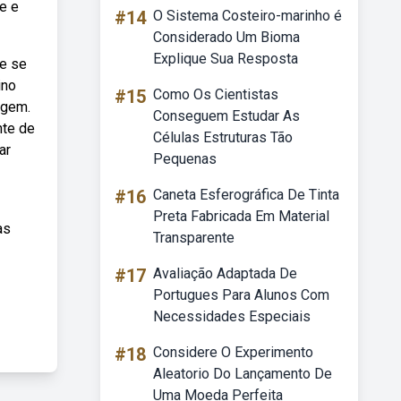
e e
#14
O Sistema Costeiro-marinho é
Considerado Um Bioma
Explique Sua Resposta
ue se
ino
#15
Como Os Cientistas
agem.
Conseguem Estudar As
nte de
Células Estruturas Tão
ar
Pequenas
#16
Caneta Esferográfica De Tinta
Preta Fabricada Em Material
as
Transparente
#17
Avaliação Adaptada De
Portugues Para Alunos Com
Necessidades Especiais
#18
Considere O Experimento
Aleatorio Do Lançamento De
Uma Moeda Perfeita