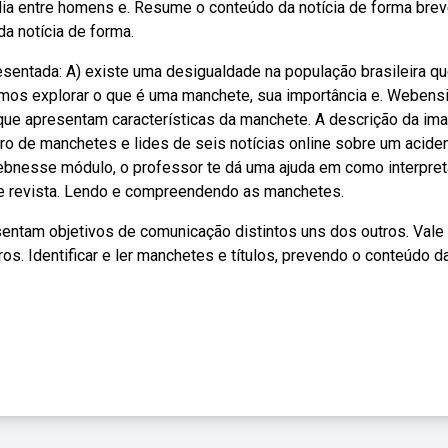
ia entre homens e. Resume o conteúdo da notícia de forma brev
a notícia de forma.
esentada: A) existe uma desigualdade na população brasileira q
amos explorar o que é uma manchete, sua importância e. Webens
 que apresentam características da manchete. A descrição da im
ro de manchetes e lides de seis notícias online sobre um acide
Webnesse módulo, o professor te dá uma ajuda em como interpret
nal e revista. Lendo e compreendendo as manchetes.
entam objetivos de comunicação distintos uns dos outros. Vale
s. Identificar e ler manchetes e títulos, prevendo o conteúdo d