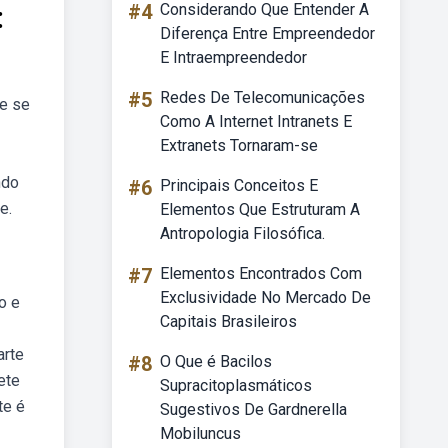
:
#4
Considerando Que Entender A
Diferença Entre Empreendedor
E Intraempreendedor
#5
Redes De Telecomunicações
ue se
Como A Internet Intranets E
Extranets Tornaram-se
ndo
#6
Principais Conceitos E
e.
Elementos Que Estruturam A
Antropologia Filosófica.
#7
Elementos Encontrados Com
Exclusividade No Mercado De
o e
Capitais Brasileiros
arte
#8
O Que é Bacilos
ete
Supracitoplasmáticos
te é
Sugestivos De Gardnerella
Mobiluncus