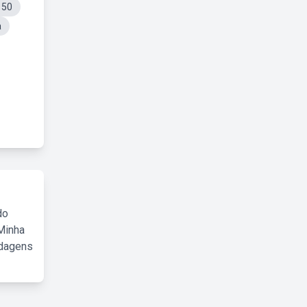
 50
a
do
Minha
rdagens