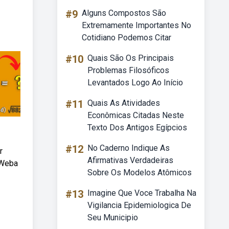
#9
Alguns Compostos São
Extremamente Importantes No
Cotidiano Podemos Citar
#10
Quais São Os Principais
Problemas Filosóficos
Levantados Logo Ao Início
#11
Quais As Atividades
Econômicas Citadas Neste
Texto Dos Antigos Egípcios
#12
No Caderno Indique As
r
Afirmativas Verdadeiras
 Weba
Sobre Os Modelos Atômicos
#13
Imagine Que Voce Trabalha Na
Vigilancia Epidemiologica De
Seu Municipio