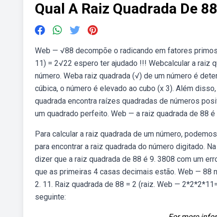
Qual A Raiz Quadrada De 8
Web — √88 decompõe o radicando em fatores primos. 88
11) = 2√22 espero ter ajudado !!! Webcalcular a raiz q
número. Weba raiz quadrada (√) de um número é deter
cúbica, o número é elevado ao cubo (x 3). Além disso, 
quadrada encontra raízes quadradas de números positiv
um quadrado perfeito. Web — a raiz quadrada de 88 é
Para calcular a raiz quadrada de um número, podemos 
para encontrar a raiz quadrada do número digitado. 
dizer que a raiz quadrada de 88 é 9. 3808 com um erro
que as primeiras 4 casas decimais estão. Web — 88 n
2. 11. Raiz quadrada de 88 = 2 (raiz. Web — 2*2*2*1
seguinte:
For more infor