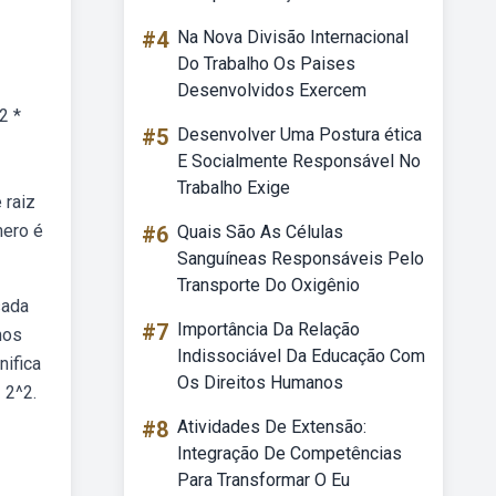
#4
Na Nova Divisão Internacional
Do Trabalho Os Paises
Desenvolvidos Exercem
2 *
#5
Desenvolver Uma Postura ética
E Socialmente Responsável No
z
Trabalho Exige
 raiz
mero é
#6
Quais São As Células
Sanguíneas Responsáveis Pelo
Transporte Do Oxigênio
sada
#7
Importância Da Relação
mos
Indissociável Da Educação Com
nifica
Os Direitos Humanos
 2^2.
#8
Atividades De Extensão:
Integração De Competências
Para Transformar O Eu