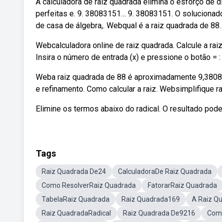
A calculadora de raiz quadrada elimina o esforço de d
perfeitas e. 9. 38083151… 9. 38083151. O solucionad
de casa de álgebra,. Webqual é a raiz quadrada de 88.
Webcalculadora online de raiz quadrada. Calcule a raiz
Insira o número de entrada (x) e pressione o botão = :
Weba raiz quadrada de 88 é aproximadamente 9,3808. E
e refinamento. Como calcular a raiz. Websimplifique 
Elimine os termos abaixo do radical. O resultado pod
Tags
Raiz Quadrada De24
CalculadoraDe Raiz Quadrada
Como ResolverRaiz Quadrada
FatorarRaiz Quadrada
TabelaRaiz Quadrada
Raiz Quadrada169
A Raiz Q
Raiz QuadradaRadical
Raiz Quadrada De9216
Como