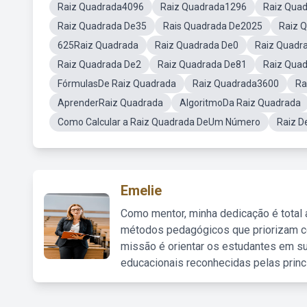
Raiz Quadrada4096
Raiz Quadrada1296
Raiz Qua
Raiz Quadrada De35
Rais Quadrada De2025
Raiz 
625Raiz Quadrada
Raiz Quadrada De0
Raiz Quadr
Raiz Quadrada De2
Raiz Quadrada De81
Raiz Qua
FórmulasDe Raiz Quadrada
Raiz Quadrada3600
Ra
AprenderRaiz Quadrada
AlgoritmoDa Raiz Quadrada
Como Calcular a Raiz Quadrada DeUm Número
Raiz D
Emelie
Como mentor, minha dedicação é total
métodos pedagógicos que priorizam co
missão é orientar os estudantes em su
educacionais reconhecidas pelas princ