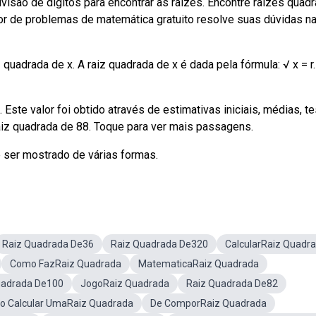
ivisão de dígitos para encontrar as raízes. Encontre raízes quad
or de problemas de matemática gratuito resolve suas dúvidas na
 quadrada de x. A raiz quadrada de x é dada pela fórmula: √ x = r.
ste valor foi obtido através de estimativas iniciais, médias, t
raiz quadrada de 88. Toque para ver mais passagens.
e ser mostrado de várias formas.
Raiz Quadrada De36
Raiz Quadrada De320
CalcularRaiz Quadr
Como FazRaiz Quadrada
MatematicaRaiz Quadrada
uadrada De100
JogoRaiz Quadrada
Raiz Quadrada De82
 Calcular UmaRaiz Quadrada
De ComporRaiz Quadrada