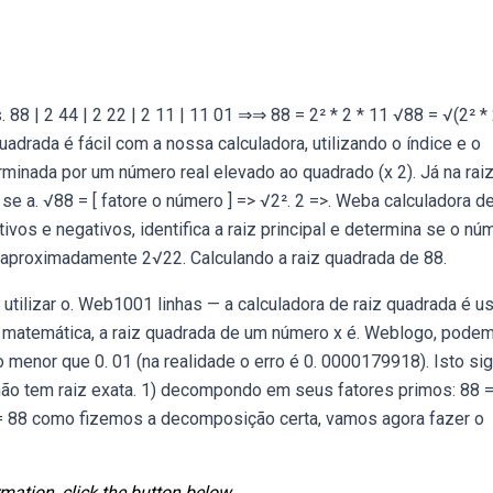
8
 | 2 44 | 2 22 | 2 11 | 11 01 ⇒⇒ 88 = 2² * 2 * 11 √88 = √(2² * 
uadrada é fácil com a nossa calculadora, utilizando o índice e o
minada por um número real elevado ao quadrado (x 2). Já na rai
se a. √88 = [ fatore o número ] => √2². 2 =>. Weba calculadora de
os e negativos, identifica a raiz principal e determina se o nú
 aproximadamente 2√22. Calculando a raiz quadrada de 88.
utilizar o. Web1001 linhas — a calculadora de raiz quadrada é u
Na matemática, a raiz quadrada de um número x é. Weblogo, pode
 menor que 0. 01 (na realidade o erro é 0. 0000179918). Isto sig
ão tem raiz exata. 1) decompondo em seus fatores primos: 88 =
1= 88 como fizemos a decomposição certa, vamos agora fazer o
mation, click the button below.