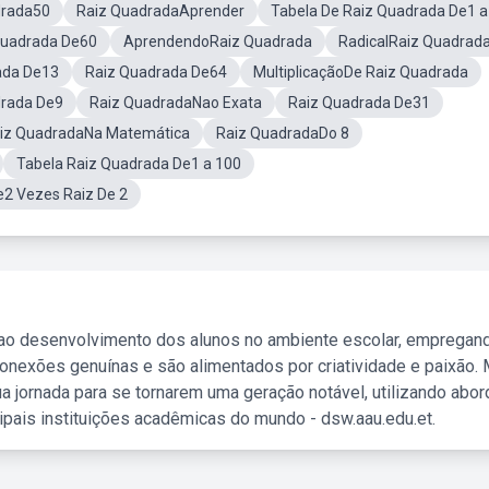
drada50
Raiz QuadradaAprender
Tabela De Raiz Quadrada De1 a
Quadrada De60
AprendendoRaiz Quadrada
RadicalRaiz Quadrad
ada De13
Raiz Quadrada De64
MultiplicaçãoDe Raiz Quadrada
drada De9
Raiz QuadradaNao Exata
Raiz Quadrada De31
iz QuadradaNa Matemática
Raiz QuadradaDo 8
Tabela Raiz Quadrada De1 a 100
e2 Vezes Raiz De 2
 ao desenvolvimento dos alunos no ambiente escolar, empregan
nexões genuínas e são alimentados por criatividade e paixão. 
a jornada para se tornarem uma geração notável, utilizando abo
ipais instituições acadêmicas do mundo - dsw.aau.edu.et.