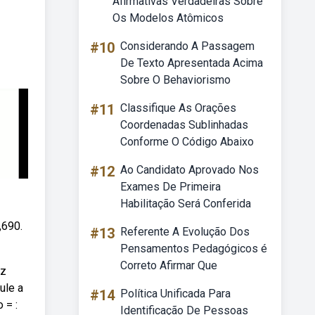
Afirmativas Verdadeiras Sobre
Os Modelos Atômicos
#10
Considerando A Passagem
De Texto Apresentada Acima
Sobre O Behaviorismo
#11
Classifique As Orações
Coordenadas Sublinhadas
Conforme O Código Abaixo
#12
Ao Candidato Aprovado Nos
Exames De Primeira
Habilitação Será Conferida
,690.
#13
Referente A Evolução Dos
Pensamentos Pedagógicos é
Correto Afirmar Que
iz
ule a
#14
Política Unificada Para
 = :
Identificação De Pessoas