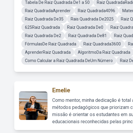
Tabela De Raiz Quadrada De1 a 50
Raiz QuadradaRadi
Raiz QuadradaAprender
Raiz Quadrada4096
Mate
Raiz Quadrada De35
Rais Quadrada De2025
Raiz 
625Raiz Quadrada
Raiz Quadrada De0
Raiz Quadr
Raiz Quadrada De2
Raiz Quadrada De81
Raiz Qua
FórmulasDe Raiz Quadrada
Raiz Quadrada3600
Ra
AprenderRaiz Quadrada
AlgoritmoDa Raiz Quadrada
Como Calcular a Raiz Quadrada DeUm Número
Raiz D
Emelie
Como mentor, minha dedicação é total
métodos pedagógicos que priorizam co
missão é orientar os estudantes em su
educacionais reconhecidas pelas princ