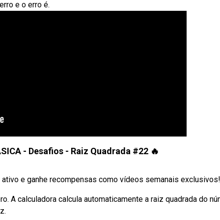
rro e o erro é.
CA - Desafios - Raiz Quadrada #22 🔥
r ativo e ganhe recompensas como vídeos semanais exclusivos
ro. A calculadora calcula automaticamente a raiz quadrada do n
z.