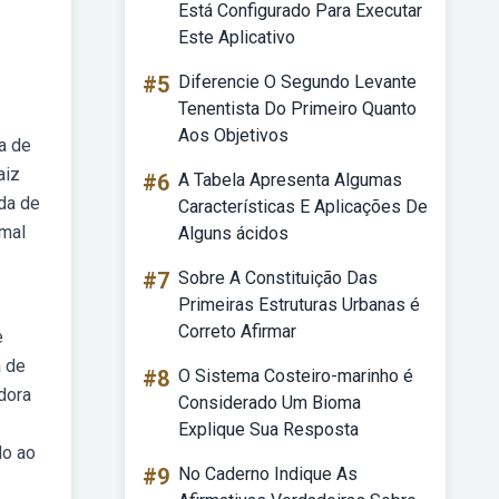
Está Configurado Para Executar
Este Aplicativo
#5
Diferencie O Segundo Levante
Tenentista Do Primeiro Quanto
Aos Objetivos
a de
aiz
#6
A Tabela Apresenta Algumas
ada de
Características E Aplicações De
imal
Alguns ácidos
#7
Sobre A Constituição Das
Primeiras Estruturas Urbanas é
Correto Afirmar
e
a de
#8
O Sistema Costeiro-marinho é
dora
Considerado Um Bioma
Explique Sua Resposta
do ao
#9
No Caderno Indique As