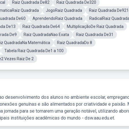
cal
Raiz Quadrada De82
Raiz Quadrada De320
maticaRaiz Quadrada
JogoRaiz Quadrada
Raiz Quadrada De921
Quadrada De60
AprendendoRaiz Quadrada
RadicalRaiz Quadrad
ada De13
Raiz Quadrada De64
MultiplicaçãoDe Raiz Quadrada
drada De9
Raiz QuadradaNao Exata
Raiz Quadrada De31
iz QuadradaNa Matemática
Raiz QuadradaDo 8
Tabela Raiz Quadrada De1 a 100
e2 Vezes Raiz De 2
 ao desenvolvimento dos alunos no ambiente escolar, empregan
nexões genuínas e são alimentados por criatividade e paixão. 
a jornada para se tornarem uma geração notável, utilizando abo
ipais instituições acadêmicas do mundo - dsw.aau.edu.et.