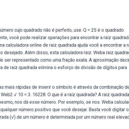
2
mero cujo quadrado não é perfeito, use: Q = 25 é o quadrado
nte, você pode realizar operações para encontrar a raiz quadrad
 calculadora online de raiz quadrada ajuda você a encontrar a r
o desejado. Além disso, esta calculadora raiz. Weba raiz quadr
pode ser representado como uma fração exata. A aproximação dec
ra de raiz quadrada elimina o esforço de divisão de dígitos para
as mais rápidas de inserir o símbolo é através da combinação d
te. Web2 √ 10 = 3. 16228. O que é a raiz quadrada? A raiz quadrad
 mesmo, nos dá esse número. Por exemplo, se nos. Weba calcula
e qualquer número positivo que você desejar. Basta você digitar o
drada (√) de um número é determinada por um número real eleva