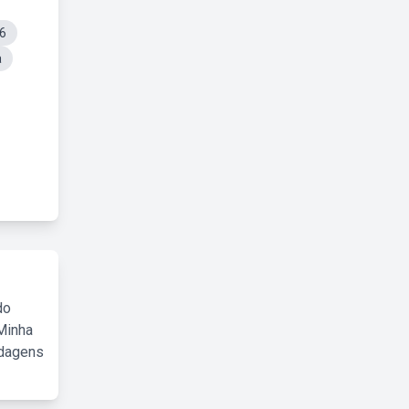
6
a
do
Minha
rdagens