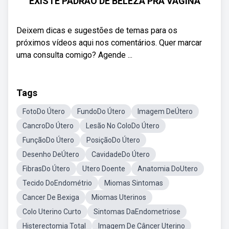
EXISTE PADRÃO DE BELEZA PRA VAGINA
Deixem dicas e sugestões de temas para os
próximos vídeos aqui nos comentários. Quer marcar
uma consulta comigo? Agende ...
Tags
FotoDo Útero
FundoDo Útero
Imagem DeÚtero
CancroDo Útero
Lesão No ColoDo Útero
FunçãoDo Útero
PosiçãoDo Útero
Desenho DeÚtero
CavidadeDo Útero
FibrasDo Útero
Utero Doente
Anatomia DoUtero
Tecido DoEndométrio
Miomas Sintomas
Cancer De Bexiga
Miomas Uterinos
Colo Uterino Curto
Sintomas DaEndometriose
Histerectomia Total
Imagem De Câncer Uterino