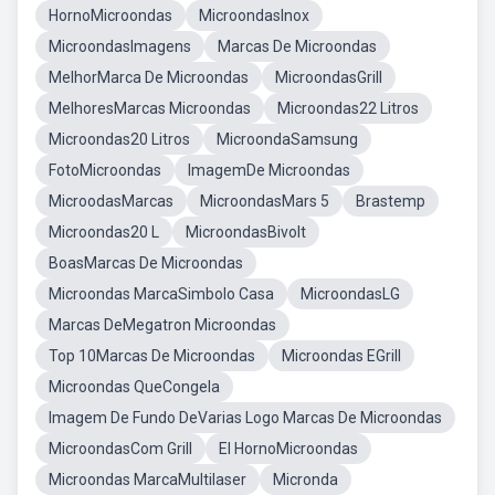
HornoMicroondas
MicroondasInox
MicroondasImagens
Marcas De Microondas
MelhorMarca De Microondas
MicroondasGrill
MelhoresMarcas Microondas
Microondas22 Litros
Microondas20 Litros
MicroondaSamsung
FotoMicroondas
ImagemDe Microondas
MicroodasMarcas
MicroondasMars 5
Brastemp
Microondas20 L
MicroondasBivolt
BoasMarcas De Microondas
Microondas MarcaSimbolo Casa
MicroondasLG
Marcas DeMegatron Microondas
Top 10Marcas De Microondas
Microondas EGrill
Microondas QueCongela
Imagem De Fundo DeVarias Logo Marcas De Microondas
MicroondasCom Grill
El HornoMicroondas
Microondas MarcaMultilaser
Micronda