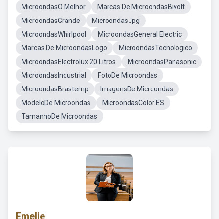
MicroondasO Melhor
Marcas De MicroondasBivolt
MicroondasGrande
MicroondasJpg
MicroondasWhirlpool
MicroondasGeneral Electric
Marcas De MicroondasLogo
MicroondasTecnologico
MicroondasElectrolux 20 Litros
MicroondasPanasonic
MicroondasIndustrial
FotoDe Microondas
MicroondasBrastemp
ImagensDe Microondas
ModeloDe Microondas
MicroondasColor ES
TamanhoDe Microondas
Emelie