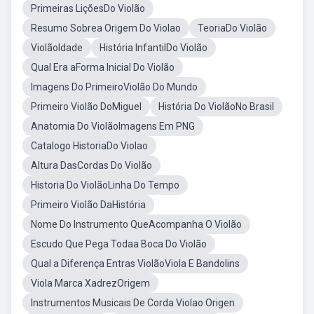
Primeiras LiçõesDo Violão
Resumo Sobrea Origem Do Violao
TeoriaDo Violão
ViolãoIdade
História InfantilDo Violão
Qual Era aForma Inicial Do Violão
Imagens Do PrimeiroViolão Do Mundo
Primeiro Violão DoMiguel
História Do ViolãoNo Brasil
Anatomia Do ViolãoImagens Em PNG
Catalogo HistoriaDo Violao
Altura DasCordas Do Violão
Historia Do ViolãoLinha Do Tempo
Primeiro Violão DaHistória
Nome Do Instrumento QueAcompanha O Violão
Escudo Que Pega Todaa Boca Do Violão
Qual a Diferença Entras ViolãoViola E Bandolins
Viola Marca XadrezOrigem
Instrumentos Musicais De Corda Violao Origen