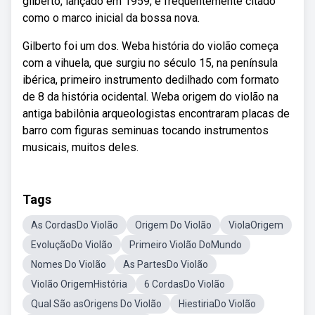
gilberto, lançado em 1959, é frequentemente citado
como o marco inicial da bossa nova.
Gilberto foi um dos. Weba história do violão começa
com a vihuela, que surgiu no século 15, na península
ibérica, primeiro instrumento dedilhado com formato
de 8 da história ocidental. Weba origem do violão na
antiga babilônia arqueologistas encontraram placas de
barro com figuras seminuas tocando instrumentos
musicais, muitos deles.
Tags
As CordasDo Violão
Origem Do Violão
ViolaOrigem
EvoluçãoDo Violão
Primeiro Violão DoMundo
Nomes Do Violão
As PartesDo Violão
Violão OrigemHistória
6 CordasDo Violão
Qual São asOrigens Do Violão
HiestiriaDo Violão