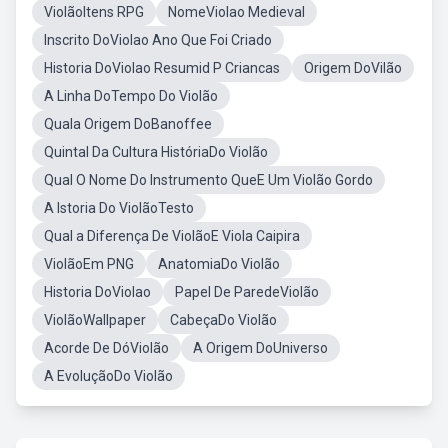
ViolãoItens RPG
NomeViolao Medieval
Inscrito DoViolao Ano Que Foi Criado
Historia DoViolao Resumid P Criancas
Origem DoVilão
A Linha DoTempo Do Violão
Quala Origem DoBanoffee
Quintal Da Cultura HistóriaDo Violão
Qual O Nome Do Instrumento QueE Um Violão Gordo
A Istoria Do ViolãoTesto
Qual a Diferença De ViolãoE Viola Caipira
ViolãoEm PNG
AnatomiaDo Violão
Historia DoViolao
Papel De ParedeViolão
ViolãoWallpaper
CabeçaDo Violão
Acorde De DóViolão
A Origem DoUniverso
A EvoluçãoDo Violão